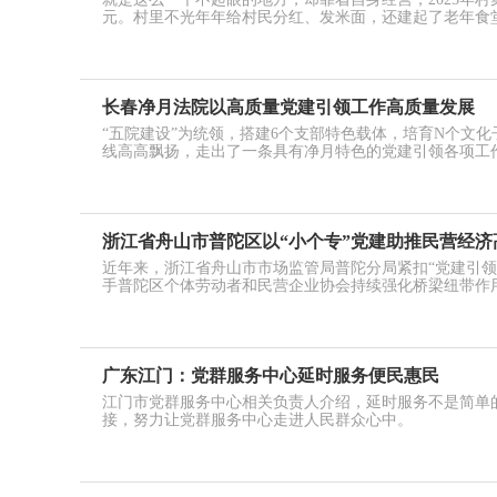
元。村里不光年年给村民分红、发米面，还建起了老年食堂
长春净月法院以高质量党建引领工作高质量发展
“五院建设”为统领，搭建6个支部特色载体，培育N个文化
线高高飘扬，走出了一条具有净月特色的党建引领各项工
浙江省舟山市普陀区以“小个专”党建助推民营经济
近年来，浙江省舟山市市场监管局普陀分局紧扣“党建引领
手普陀区个体劳动者和民营企业协会持续强化桥梁纽带作
广东江门：党群服务中心延时服务便民惠民
江门市党群服务中心相关负责人介绍，延时服务不是简单
接，努力让党群服务中心走进人民群众心中。