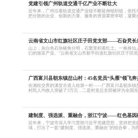
党建引领广州轨道交通千亿产业不断壮大
近年来，广州沿着轨道交通产业链不断延伸组织链，依托
把分散的企业、创新的力量、服务的资源紧密串联，凝聚
云南省文山市红旗社区庄子田党支部——石旮旯长
山上，灰白色石块棱角分明，石窝里积着红土。一株株仙
们的致富产业。”云南省文山市新平街道红旗社区庄子田
广西富川县朝东镇岔山村：45名党员“头雁”领飞奔
在湘桂交界的潇贺古道入桂第一村——广西富川县朝东镇
村民人均收入突破了3万元，二是村党总支部被评为全国
建制度、强选派、重融合，浙江宁波——红色基因
近年来，宁波市深入学习贯彻习近平党建思想，坚持把党
域，打出了一套“建制度、强选派、重融合”的组合拳，为