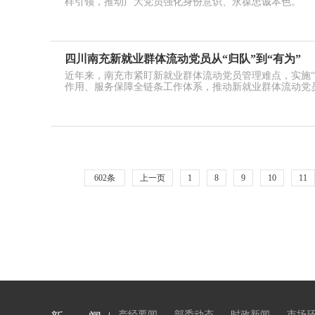
样引领，推动广大党员强化身份意识、永葆忠诚本色。
四川南充新就业群体流动党员从“归队”到“有为”
近年来，南充市紧盯新就业群体流动党员管理难点，实施“
作用、服务保障全链条工作体系，推动新就业群体流动党
602条
上一页
1
8
9
10
11
产经要闻
部委动态
时政新闻
市场