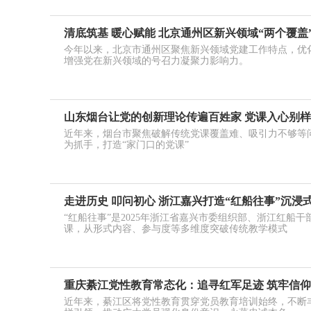
清底筑基 暖心赋能 北京通州区新兴领域“两个覆盖
今年以来，北京市通州区聚焦新兴领域党建工作特点，优化
增强党在新兴领域的号召力凝聚力影响力。
山东烟台让党的创新理论传遍百姓家 党课入心别
近年来，烟台市聚焦破解传统党课覆盖难、吸引力不够等问
为抓手，打造“家门口的党课”
走进历史 叩问初心 浙江嘉兴打造“红船往事”沉浸
“红船往事”是2025年浙江省嘉兴市委组织部、浙江红船
课，从形式内容、参与度等多维度突破传统教学模式
重庆綦江党性教育常态化：追寻红军足迹 筑牢信
近年来，綦江区将党性教育贯穿党员教育培训始终，不断