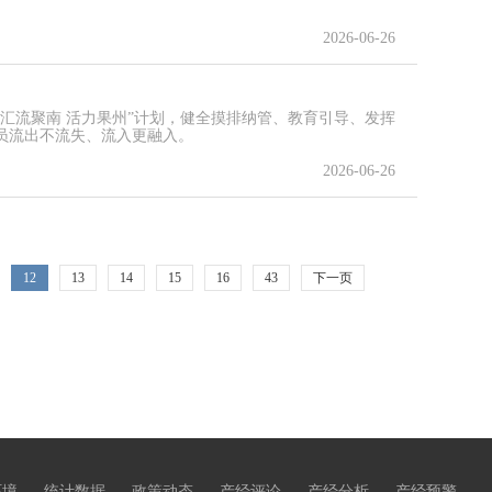
2026-06-26
汇流聚南 活力果州”计划，健全摸排纳管、教育引导、发挥
员流出不流失、流入更融入。
2026-06-26
12
13
14
15
16
43
下一页
环境
统计数据
政策动态
产经评论
产经分析
产经预警