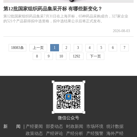
第12批国家组织药品集采开标 有哪些新变化？
第12批国家组织药品集采7月31日在上海开标，65种药品采购成功，327家企业
的521个产品获得拟中选资格，拟中选结果公示后将正式发布。
2026-08-03
1
18083条
上一页
2
3
4
5
6
7
8
9
10
1292
下一页
微信公众号
新 闻
产经要闻
部委动态
时政新闻
市场环境
统计数据
政策动态
产经评论
产经分析
产经预警
海外产经