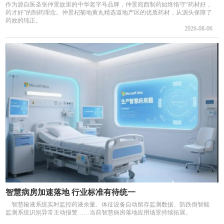
作为源自医圣张仲景故里的中华老字号品牌，仲景宛西制药始终恪守“药材好，
药才好”的制药理念。仲景杞菊地黄丸精选道地产区的优质药材，从源头保障了
药效的纯正。
2026-08-06
智慧病房加速落地 行业标准有待统一
智慧输液系统实时监控药液余量、体征设备自动留存监测数据、防跌倒智能
监测系统识别异常主动报警……当前智慧病房落地应用场景持续拓展。