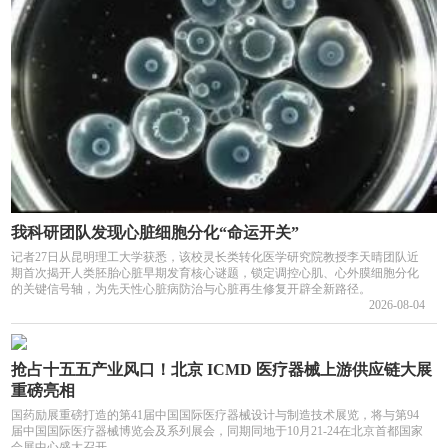
我科研团队发现心脏细胞分化“命运开关”
记者27日从昆明理工大学获悉，该校灵长类转化医学研究院教授李天晴团队近
期首次揭开人类胚胎心脏早期发育核心谜题，锁定调控心肌、心外膜细胞分化
的关键信号轴，为先天性心脏病防治与心脏再生修复开辟全新路径。
2026-08-04
抢占十五五产业风口！北京 ICMD 医疗器械上游供应链大展
重磅亮相
国药励展重磅打造的第41届中国国际医疗器械设计与制造技术展览，将与第94
届中国国际医疗器械博览会及系列展会，同期同地于10月21-24在北京首都国家
会展中心盛大召开。