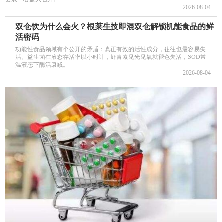
2026-08-04
双仓饮为什么会火？根莱生技即混双仓解锁机能食品的鲜
活密码
功能性食品领域有个公开的矛盾：真正有效的活性成分，往往也最容易失
活。益生菌在液态存活率以小时计，虾青素见光见氧就褪色失活，SOD常
温液态下酶活衰减。
2026-08-04