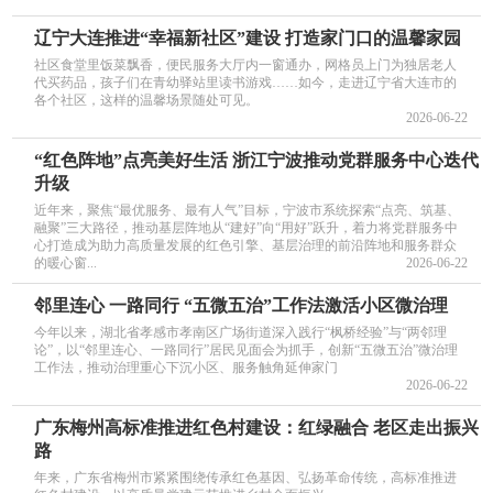
辽宁大连推进“幸福新社区”建设 打造家门口的温馨家园
社区食堂里饭菜飘香，便民服务大厅内一窗通办，网格员上门为独居老人
代买药品，孩子们在青幼驿站里读书游戏……如今，走进辽宁省大连市的
各个社区，这样的温馨场景随处可见。
2026-06-22
“红色阵地”点亮美好生活 浙江宁波推动党群服务中心迭代
升级
近年来，聚焦“最优服务、最有人气”目标，宁波市系统探索“点亮、筑基、
融聚”三大路径，推动基层阵地从“建好”向“用好”跃升，着力将党群服务中
心打造成为助力高质量发展的红色引擎、基层治理的前沿阵地和服务群众
的暖心窗...
2026-06-22
邻里连心 一路同行 “五微五治”工作法激活小区微治理
今年以来，湖北省孝感市孝南区广场街道深入践行“枫桥经验”与“两邻理
论”，以“邻里连心、一路同行”居民见面会为抓手，创新“五微五治”微治理
工作法，推动治理重心下沉小区、服务触角延伸家门
2026-06-22
广东梅州高标准推进红色村建设：红绿融合 老区走出振兴
路
年来，广东省梅州市紧紧围绕传承红色基因、弘扬革命传统，高标准推进