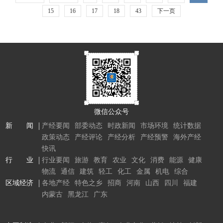
15
16
17
18
43
下一页
微信公众号
新 闻
产经要闻
部委动态
时政新闻
市场环境
统计数据
政策动态
产经评论
产经分析
产经预警
海外产经
快讯
行 业
行业要闻
旅游
教育
农业
文化
消费
能源
健康
物流
通信
建筑
轻工
化工
金属
机电
综合
区域经济
各地产经
特色之乡
招商
河南
山西
四川
福建
内蒙古
黑龙江
广东