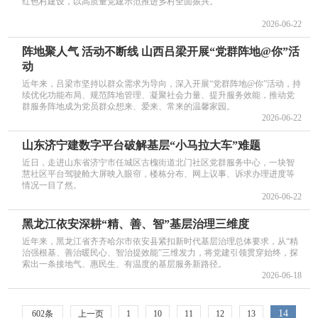
红色村建设，以高质量党建示范推进乡村全面振兴。
2026-06-22
阵地聚人气 活动不断线 山西吕梁开展“党群阵地@你”活
动
近年来，吕梁市坚持以群众需求为导向，深入开展“党群阵地@你”活动，持
续优化功能布局、规范阵地管理、凝聚社会力量、提升服务效能，推动党
群服务阵地成为党员群众想来、爱来、常来的温馨家园。
2026-06-22
山东济宁建数字平台破解基层“小马拉大车”难题
近日，走进山东省济宁市任城区古槐街道北门社区党群服务中心，一块智
慧社区平台驾驶舱大屏映入眼帘，楼栋分布、网上议事、诉求办理进度等
情况一目了然。
2026-06-22
黑龙江依安深耕“精、善、智”基层治理三维度
近年来，黑龙江省齐齐哈尔市依安县紧扣新时代基层治理总体要求，从“精
治强根基、善治暖民心、智治提效能”三维发力，将党建引领贯穿始终，探
索出一条接地气、惠民生、有温度的基层服务新路径。
2026-06-18
14
602条
上一页
1
10
11
12
13