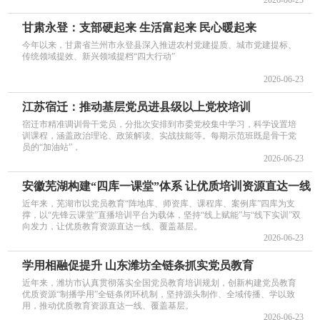
甘肃永登：支部硬起来 生活富起来 民心暖起来
今年以来，甘肃省兰州市永登县深入推进农村党建提质、城市党建提标、
传统领域提效、新兴领域提档“四大行动”
2026-06-23
江苏宿迁：推动基层党员进县级以上党校培训
宿迁市精准调训骨干党员，分批次安排到市委党校集中学习，科学设置培
训课程，涵盖政治理论、政策解读、实战技能等。每期示范班既是骨干党
员的“加油站”，
2026-06-23
安徽芜湖构建“四库一课堂”体系 让优质培训资源直达一线
近年来，芜湖市以党员教育“阵地库、师资库、课程库、案例库”四库为支
撑，以“先锋云课堂”直播培训平台为载体，坚持“线上赋能”与“线下实训”双
向发力，让优质教育资源直达一线、覆盖基层。
2026-06-23
学用相融促提升 山东潍坊全链条抓实党员教育
近年来，潍坊市认真贯彻落实全国党员教育培训规划，创新构建党员教育
优质资源“制播学用”全链条闭环机制，坚持源头制作、全域传播、学以致
用，推动优质教育资源直达一线、覆盖基层。
2026-06-23