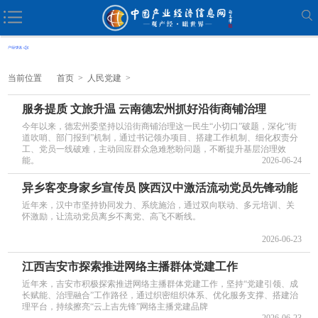
当前位置
首页
>
人民党建
>
服务提质 文旅升温 云南德宏州抓好沿街商铺治理
今年以来，德宏州委坚持以沿街商铺治理这一民生“小切口”破题，深化“街
道吹哨、部门报到”机制，通过书记领办项目、搭建工作机制、细化权责分
工、党员一线破难，主动回应群众急难愁盼问题，不断提升基层治理效
能。
2026-06-24
异乡客变身家乡宣传员 陕西汉中激活流动党员先锋动能
近年来，汉中市坚持协同发力、系统施治，通过双向联动、多元培训、关
怀激励，让流动党员离乡不离党、高飞不断线。
2026-06-23
江西吉安市探索推进网络主播群体党建工作
近年来，吉安市积极探索推进网络主播群体党建工作，坚持“党建引领、成
长赋能、治理融合”工作路径，通过织密组织体系、优化服务支撑、搭建治
理平台，持续擦亮“云上吉先锋”网络主播党建品牌
2026-06-23