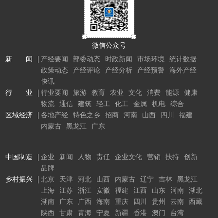
微信公众号
新 闻
产经要闻
部委动态
时政新闻
市场环境
统计数据
政策动态
产经评论
产经分析
产经预警
海外产经
快讯
行 业
行业要闻
旅游
教育
农业
文化
消费
能源
健康
物流
通信
建筑
轻工
化工
金属
机电
综合
区域经济
各地产经
特色之乡
招商
河南
山西
四川
福建
内蒙古
黑龙江
广东
中国制造
企业
新闻
人物
责任
企业文化
营销
扶持
创新
品牌
乡村振兴
北京
天津
河北
山西
内蒙古
辽宁
吉林
黑龙江
上海
江苏
浙江
安徽
福建
江西
山东
河南
湖北
湖南
广东
广西
海南
重庆
四川
贵州
云南
西藏
陕西
甘肃
青海
宁夏
新疆
香港
澳门
台湾