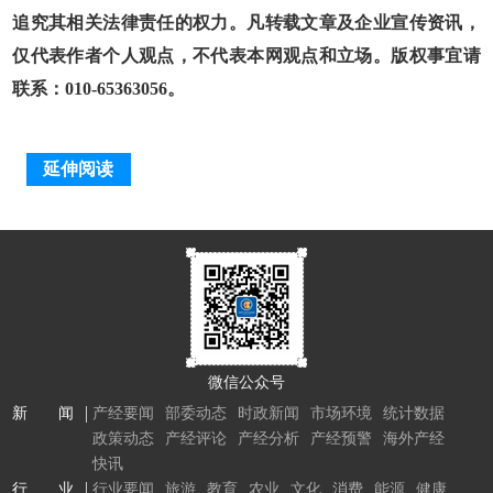
追究其相关法律责任的权力。凡转载文章及企业宣传资讯，
仅代表作者个人观点，不代表本网观点和立场。版权事宜请
联系：010-65363056。
延伸阅读
微信公众号
新 闻
产经要闻
部委动态
时政新闻
市场环境
统计数据
政策动态
产经评论
产经分析
产经预警
海外产经
快讯
行 业
行业要闻
旅游
教育
农业
文化
消费
能源
健康