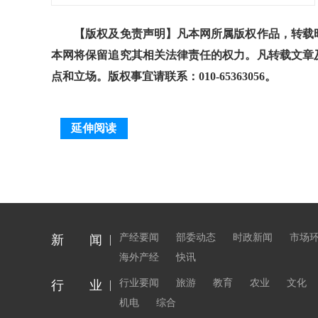
【版权及免责声明】凡本网所属版权作品，转载时
本网将保留追究其相关法律责任的权力。凡转载文章
点和立场。版权事宜请联系：010-65363056。
延伸阅读
产经要闻
部委动态
时政新闻
市场
新 闻
海外产经
快讯
行业要闻
旅游
教育
农业
文化
行 业
机电
综合