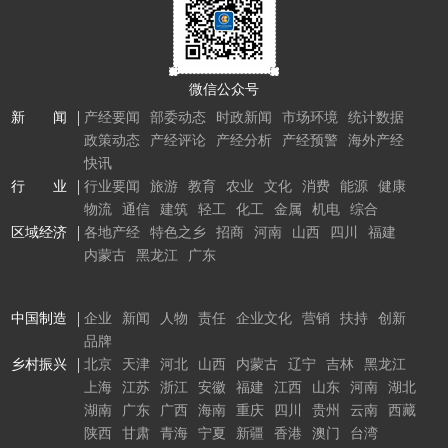
微信公众号
新 闻
产经要闻
部委动态
时政新闻
市场环境
统计数据
政策动态
产经评论
产经分析
产经预警
海外产经
快讯
行 业
行业要闻
旅游
教育
农业
文化
消费
能源
健康
物流
通信
建筑
轻工
化工
金属
机电
综合
区域经济
各地产经
特色之乡
招商
河南
山西
四川
福建
内蒙古
黑龙江
广东
中国制造
企业
新闻
人物
责任
企业文化
营销
扶持
创新
品牌
乡村振兴
北京
天津
河北
山西
内蒙古
辽宁
吉林
黑龙江
上海
江苏
浙江
安徽
福建
江西
山东
河南
湖北
湖南
广东
广西
海南
重庆
四川
贵州
云南
西藏
陕西
甘肃
青海
宁夏
新疆
香港
澳门
台湾