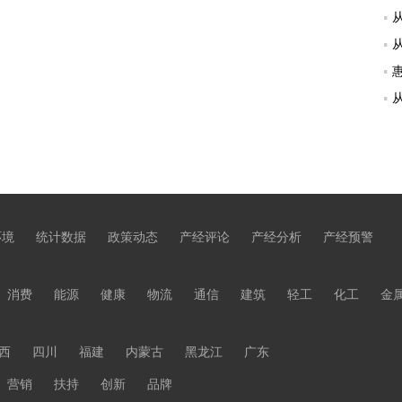
环境
统计数据
政策动态
产经评论
产经分析
产经预警
消费
能源
健康
物流
通信
建筑
轻工
化工
金
西
四川
福建
内蒙古
黑龙江
广东
营销
扶持
创新
品牌