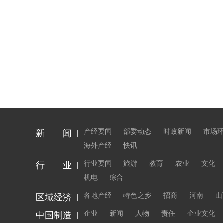
产经要闻
部委动态
时政新闻
市场
新 闻
海外产经
快讯
行业要闻
旅游
教育
农业
文化
行 业
机电
综合
各地产经
特色之乡
招商
河南
山
区域经济
企业
新闻
人物
责任
企业文化
中国制造