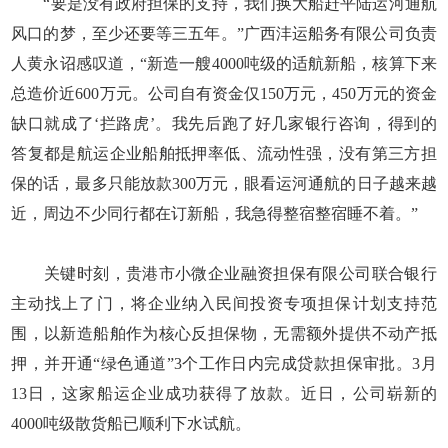
“要是没有政府担保的支持，我们换大船赶平陆运河通航
风口的梦，至少还要等三五年。”广西沣运船务有限公司负责
人黄永诏感叹道，“新造一艘4000吨级的适航新船，核算下来
总造价近600万元。公司自有资金仅150万元，450万元的资金
缺口就成了‘拦路虎’。我先后跑了好几家银行咨询，得到的
答复都是航运企业船舶抵押率低、流动性强，没有第三方担
保的话，最多只能放款300万元，眼看运河通航的日子越来越
近，周边不少同行都在订新船，我急得整宿整宿睡不着。”
关键时刻，贵港市小微企业融资担保有限公司联合银行
主动找上了门，将企业纳入民间投资专项担保计划支持范
围，以新造船舶作为核心反担保物，无需额外提供不动产抵
押，并开通“绿色通道”3个工作日内完成贷款担保审批。3月
13日，这家船运企业成功获得了放款。近日，公司崭新的
4000吨级散货船已顺利下水试航。