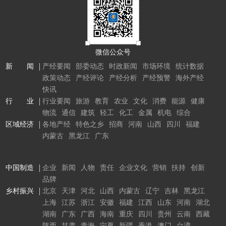
微信公众号
新 闻
产经要闻
部委动态
时政新闻
市场环境
统计数据
政策动态
产经评论
产经分析
产经预警
海外产经
快讯
行 业
行业要闻
旅游
教育
农业
文化
消费
能源
健康
物流
通信
建筑
轻工
化工
金属
机电
综合
区域经济
各地产经
特色之乡
招商
河南
山西
四川
福建
内蒙古
黑龙江
广东
中国制造
企业
新闻
人物
责任
企业文化
营销
扶持
创新
品牌
乡村振兴
北京
天津
河北
山西
内蒙古
辽宁
吉林
黑龙江
上海
江苏
浙江
安徽
福建
江西
山东
河南
湖北
湖南
广东
广西
海南
重庆
四川
贵州
云南
西藏
陕西
甘肃
青海
宁夏
新疆
香港
澳门
台湾