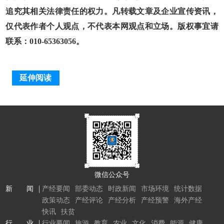
追究其相关法律责任的权力。凡转载文章及企业宣传资讯，
仅代表作者个人观点，不代表本网观点和立场。版权事宜请
联系：010-65363056。
延伸阅读
微信公众号
新 闻
产经要闻
部委动态
时政新闻
市场环境
统计数据
政策动态
产经评论
产经分析
产经预警
海外产经
快讯
扶贫
行 业
行业要闻
旅游
教育
农业
文化
消费
能源
健康