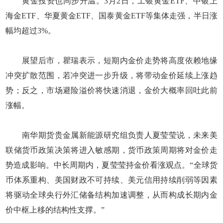
黄金投资也同步升温。3月2日，工银黄金ETF、中银上
海金ETF、华夏黄金ETF、国泰黄金ETF等集体走强，半日涨
幅均超过3%。
展望后市，瞿瑞表示，短期内金价走势将高度依赖地缘
冲突扩散范围，若冲突进一步升级，将带动金价延续上涨趋
势；反之，市场避险溢价将快速消退，金价大概率回吐此前
涨幅。
南华期货贵金属新能源研究组负责人夏莹莹说，未来美
联储货币政策决策将进入敏感期，货币政策周期将对金价走
势造成影响。中长周期内，夏莹莹持金价看涨观点。“全球货
币体系重构、美国财政不可持续、美元信用持续削弱等因素
将驱动全球央行外汇储备结构加速调整，从而构成长期内金
价中枢上移的结构性支撑。”