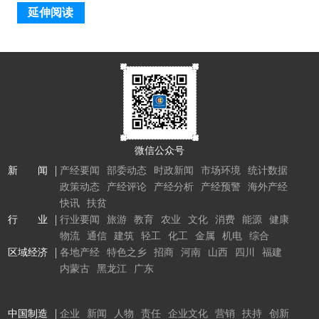
延伸阅读
微信公众号
新 闻
产经要闻
部委动态
时政新闻
市场环境
统计数据
政策动态
产经评论
产经分析
产经预警
海外产经
快讯
扶贫
行 业
行业要闻
旅游
教育
农业
文化
消费
能源
健康
物流
通信
建筑
轻工
化工
金属
机电
综合
区域经济
各地产经
特色之乡
招商
河南
山西
四川
福建
内蒙古
黑龙江
广东
中国制造
企业
新闻
人物
责任
企业文化
营销
扶持
创新