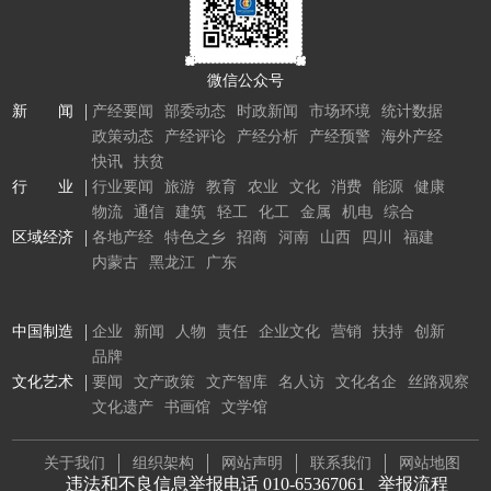
微信公众号
新 闻
产经要闻
部委动态
时政新闻
市场环境
统计数据
政策动态
产经评论
产经分析
产经预警
海外产经
快讯
扶贫
行 业
行业要闻
旅游
教育
农业
文化
消费
能源
健康
物流
通信
建筑
轻工
化工
金属
机电
综合
区域经济
各地产经
特色之乡
招商
河南
山西
四川
福建
内蒙古
黑龙江
广东
中国制造
企业
新闻
人物
责任
企业文化
营销
扶持
创新
品牌
文化艺术
要闻
文产政策
文产智库
名人访
文化名企
丝路观察
文化遗产
书画馆
文学馆
关于我们
组织架构
网站声明
联系我们
网站地图
违法和不良信息举报电话 010-65367061
举报流程