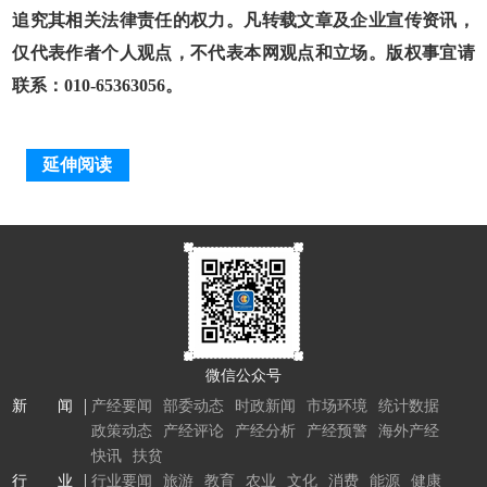
追究其相关法律责任的权力。凡转载文章及企业宣传资讯，
仅代表作者个人观点，不代表本网观点和立场。版权事宜请
联系：010-65363056。
延伸阅读
微信公众号
新 闻
产经要闻
部委动态
时政新闻
市场环境
统计数据
政策动态
产经评论
产经分析
产经预警
海外产经
快讯
扶贫
行 业
行业要闻
旅游
教育
农业
文化
消费
能源
健康