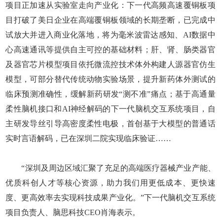
项目正加速从实验室走向产业化：下一代高频高速覆铜板项
目打破了美日企业在高端覆铜板领域的长期垄断，已完成中
试放大并进入商业化落地，将为毫米波雷达感知、AI数据中
心高速通讯等提供自主可控的基础材料；肝、肾、肠类器官
及器官芯片模型项目依托微流控技术体外构建人源器官仿生
模型，可部分替代传统动物实验场景，提升新药体外测试的
临床预测准确性，缓解新药研发“测不准”痛点；基于高通量
柔性脑机接口和AI神经解码的下一代脑机交互系统项目，自
主研发导丝引导高密度柔性电极，首创基于大模型的普通话
实时言语解码，已在深圳二院实现临床验证……
“深圳及周边区域汇聚了充足的高端医疗器械产业产能、
优质科创人才等核心资源，助力我们用更低成本、更快速
度、更高效率去实现科技成果产业化。”下一代脑机交互系统
项目负责人、脑思科技CEO肖海表示。