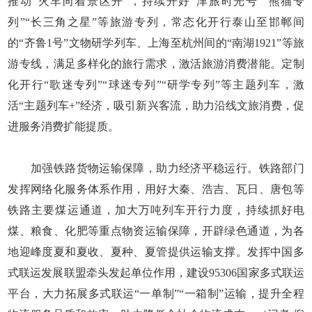
推动“火车向着景区开”，持续开好“津旅时光号”“熊猫专
列”“长三角之星”等旅游专列，常态化开行泰山至邯郸间
的“齐鲁1号”文物研学列车、上海至杭州间的“南湖1921”等旅
游专线，满足多样化的旅行需求，激活旅游消费潜能。定制
化开行“歌迷专列”“球迷专列”“研学专列”等主题列车，激
活“主题列车+”经济，吸引新兴客流，助力沿线文旅消费，促
进服务消费扩能提质。
加强铁路货物运输保障，助力经济平稳运行。铁路部门
发挥网络化服务体系作用，用好大秦、浩吉、瓦日、唐包等
铁路主要煤运通道，加大万吨列车开行力度，持续抓好电
煤、粮食、化肥等重点物资运输保障，开辟绿色通道，为各
地迎峰度夏和夏收、夏种、夏管提供运输支撑。发挥中国多
式联运发展联盟牵头发起单位作用，建设95306国家多式联运
平台，大力拓展多式联运“一单制”“一箱制”运输，提升全程