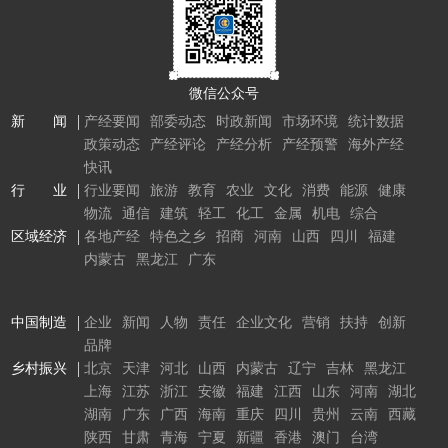
微信公众号
新 闻
产经要闻
部委动态
时政新闻
市场环境
统计数据
政策动态
产经评论
产经分析
产经预警
海外产经
快讯
行 业
行业要闻
旅游
教育
农业
文化
消费
能源
健康
物流
通信
建筑
轻工
化工
金属
机电
综合
区域经济
各地产经
特色之乡
招商
河南
山西
四川
福建
内蒙古
黑龙江
广东
中国制造
企业
新闻
人物
责任
企业文化
营销
扶持
创新
品牌
乡村振兴
北京
天津
河北
山西
内蒙古
辽宁
吉林
黑龙江
上海
江苏
浙江
安徽
福建
江西
山东
河南
湖北
湖南
广东
广西
海南
重庆
四川
贵州
云南
西藏
陕西
甘肃
青海
宁夏
新疆
香港
澳门
台湾