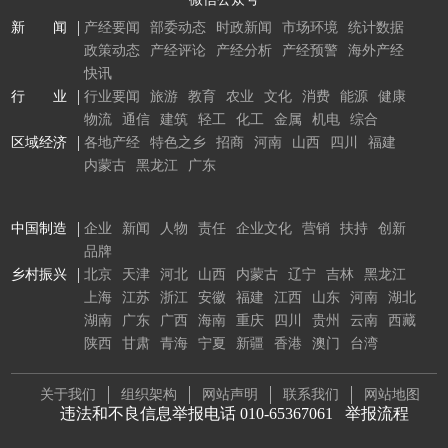
新 闻
产经要闻
部委动态
时政新闻
市场环境
统计数据
政策动态
产经评论
产经分析
产经预警
海外产经
快讯
行 业
行业要闻
旅游
教育
农业
文化
消费
能源
健康
物流
通信
建筑
轻工
化工
金属
机电
综合
区域经济
各地产经
特色之乡
招商
河南
山西
四川
福建
内蒙古
黑龙江
广东
中国制造
企业
新闻
人物
责任
企业文化
营销
扶持
创新
品牌
乡村振兴
北京
天津
河北
山西
内蒙古
辽宁
吉林
黑龙江
上海
江苏
浙江
安徽
福建
江西
山东
河南
湖北
湖南
广东
广西
海南
重庆
四川
贵州
云南
西藏
陕西
甘肃
青海
宁夏
新疆
香港
澳门
台湾
关于我们
组织架构
网站声明
联系我们
网站地图
违法和不良信息举报电话 010-65367061
举报流程