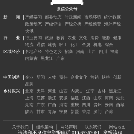
微信公众号
新 闻
产经要闻
部委动态
时政新闻
市场环境
统计数据
政策动态
产经评论
产经分析
产经预警
海外产经
快讯
行 业
行业要闻
旅游
教育
农业
文化
消费
能源
健康
物流
通信
建筑
轻工
化工
金属
机电
综合
区域经济
各地产经
特色之乡
招商
河南
山西
四川
福建
内蒙古
黑龙江
广东
中国制造
企业
新闻
人物
责任
企业文化
营销
扶持
创新
品牌
乡村振兴
北京
天津
河北
山西
内蒙古
辽宁
吉林
黑龙江
上海
江苏
浙江
安徽
福建
江西
山东
河南
湖北
湖南
广东
广西
海南
重庆
四川
贵州
云南
西藏
陕西
甘肃
青海
宁夏
新疆
香港
澳门
台湾
关于我们
组织架构
网站声明
联系我们
网站地图
违法和不良信息举报电话 010-65367061
举报流程