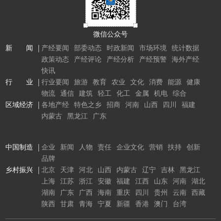
微信公众号
新 闻
产经要闻
部委动态
时政新闻
市场环境
统计数据
政策动态
产经评论
产经分析
产经预警
海外产经
快讯
行 业
行业要闻
旅游
教育
农业
文化
消费
能源
健康
物流
通信
建筑
轻工
化工
金属
机电
综合
区域经济
各地产经
特色之乡
招商
河南
山西
四川
福建
内蒙古
黑龙江
广东
中国制造
企业
新闻
人物
责任
企业文化
营销
扶持
创新
品牌
乡村振兴
北京
天津
河北
山西
内蒙古
辽宁
吉林
黑龙江
上海
江苏
浙江
安徽
福建
江西
山东
河南
湖北
湖南
广东
广西
海南
重庆
四川
贵州
云南
西藏
陕西
甘肃
青海
宁夏
新疆
香港
澳门
台湾