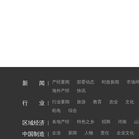
产经要闻
部委动态
时政新闻
市场
新 闻
海外产经
快讯
行业要闻
旅游
教育
农业
文化
行 业
机电
综合
各地产经
特色之乡
招商
河南
山
区域经济
企业
新闻
人物
责任
企业文化
中国制造