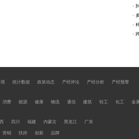
环境
统计数据
政策动态
产经评论
产经分析
产经预警
消费
能源
健康
物流
通信
建筑
轻工
化工
金
西
四川
福建
内蒙古
黑龙江
广东
营销
扶持
创新
品牌