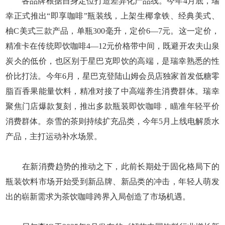
各品牌根据自身定位打造差异化产品线。今年4月底，瑞
幸正式推出“即享咖啡”瓶装线，上架生椰拿铁、经典美式、
柚C美式三款产品，单瓶300毫升，定价6—7元。这一定价，
精准卡在传统即饮咖啡4—12元价格带中间，既避开农夫山泉
炭仌的低价，也区别于星巴克即饮的高端，是瑞幸熟悉的性
价比打法。今年6月，星巴克登陆山姆会员店独家首发低糖零
脂百香果能量饮料，精准对接了中高端养生消费群体。瑞幸
聚焦门店爆款复刻，推出多款瓶装即饮咖啡，瞄准年轻平价
消费群体。奈雪的茶则持续扩充品类，今年5月上线电解质水
产品，主打运动补水场景。
在新消费趋势的推动之下，此前长期处于固化格局下的
瓶装饮料市场开始受到新品牌、新品类的冲击，年轻人萌发
出的崭新需求为茶饮咖啡跨界入局创造了市场机遇。