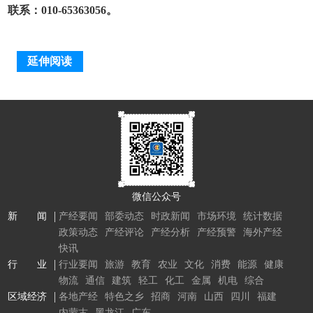
联系：010-65363056。
延伸阅读
微信公众号
新 闻
产经要闻
部委动态
时政新闻
市场环境
统计数据
政策动态
产经评论
产经分析
产经预警
海外产经
快讯
行 业
行业要闻
旅游
教育
农业
文化
消费
能源
健康
物流
通信
建筑
轻工
化工
金属
机电
综合
区域经济
各地产经
特色之乡
招商
河南
山西
四川
福建
内蒙古
黑龙江
广东