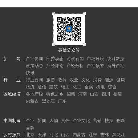
微信公众号
新 闻
产经要闻
部委动态
时政新闻
市场环境
统计数据
政策动态
产经评论
产经分析
产经预警
海外产经
快讯
行 业
行业要闻
旅游
教育
农业
文化
消费
能源
健康
物流
通信
建筑
轻工
化工
金属
机电
综合
区域经济
各地产经
特色之乡
招商
河南
山西
四川
福建
内蒙古
黑龙江
广东
中国制造
企业
新闻
人物
责任
企业文化
营销
扶持
创新
品牌
乡村振兴
北京
天津
河北
山西
内蒙古
辽宁
吉林
黑龙江