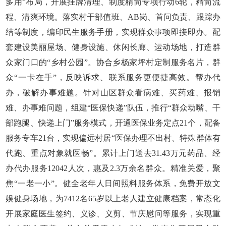
多用”布局，开展挂牌清理、制度精简专项行动6轮，精简流
程、清爽环境。落实村干部值班、AB岗、首问负责、跟踪办
结等制度，编印民生服务手册，实现群众事项即接即办。配
套建设美丽屋场、健身设施、休闲长廊、运动场地，打造群
众家门口的“乡村公园”。协合乡杨家坪村定制服务名片，群
众“一卡在手”，反映诉求、联系服务更便捷高效。帮办代
办，破解办事难题。针对山区群众看病难、买药难、报销
难、办事难问题，组建“医保快递”队伍，推行“群众动嘴、干
部跑腿、快递上门”服务模式，开通医保业务定点21个，配备
服务专车21台，实现偏远村居“医保办理不出村、特殊群体有
代跑、重点对象就医畅”。累计上门送去31.43万元药品、经
办代办服务12042人次，惠及2.3万余名群众。精准关爱，聚
焦“一老一小”。健全老年人日间照料服务体系，免费开放文
娱健身场地，为7412名65岁以上老人建立健康档案，常态化
开展家庭医生签约、义诊、义剪、节庆慰问等服务，实现重