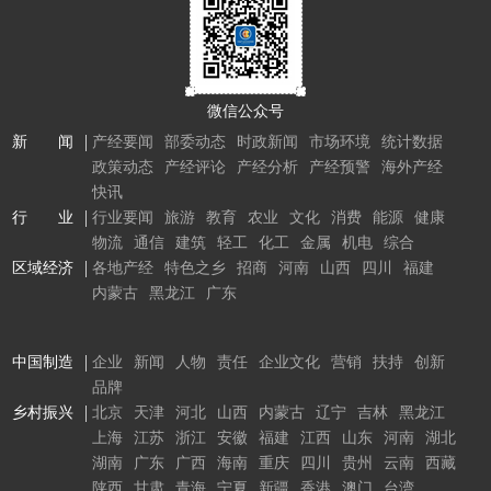
微信公众号
新 闻
产经要闻
部委动态
时政新闻
市场环境
统计数据
政策动态
产经评论
产经分析
产经预警
海外产经
快讯
行 业
行业要闻
旅游
教育
农业
文化
消费
能源
健康
物流
通信
建筑
轻工
化工
金属
机电
综合
区域经济
各地产经
特色之乡
招商
河南
山西
四川
福建
内蒙古
黑龙江
广东
中国制造
企业
新闻
人物
责任
企业文化
营销
扶持
创新
品牌
乡村振兴
北京
天津
河北
山西
内蒙古
辽宁
吉林
黑龙江
上海
江苏
浙江
安徽
福建
江西
山东
河南
湖北
湖南
广东
广西
海南
重庆
四川
贵州
云南
西藏
陕西
甘肃
青海
宁夏
新疆
香港
澳门
台湾