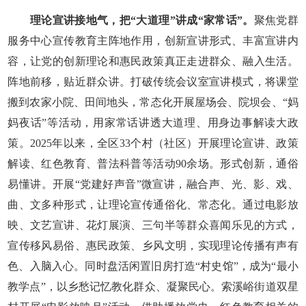
理论宣讲接地气，把“大道理”讲成“家常话”。
聚焦党群
服务中心宣传教育主阵地作用，创新宣讲形式、丰富宣讲内
容，让党的创新理论和惠民政策真正走进群众、融入生活。
阵地前移，贴近群众讲。打破传统会议室宣讲模式，将课堂
搬到农家小院、田间地头，常态化开展屋场会、院坝会、“妈
妈夜话”等活动，用家常话讲透大道理、用身边事解读大政
策。2025年以来，全区33个村（社区）开展理论宣讲、政策
解读、红色教育、普法科普等活动90余场。形式创新，通俗
易懂讲。开展“党建好声音”微宣讲，融合声、光、影、戏、
曲、文多种形式，让理论宣传通俗化、常态化。通过电影放
映、文艺宣讲、花灯展演、三句半等群众喜闻乐见的方式，
宣传移风易俗、惠民政策、乡风文明，实现理论传播有声有
色、入脑入心。同时盘活闲置旧房打造“村史馆”，成为“最小
教学点”，以乡愁记忆教化群众、凝聚民心。索溪峪街道双星