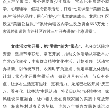
点人群全覆盖。关心关爱青少年成长，常态化开展爱心助
学、心理辅导、假期托管等活动，打造“七彩课堂”“美丽公益
账户”等特色品牌，用心守护少年儿童健康成长。龙尾巴社区
设立“美丽公益账户”累计向辖区内学生发放资金66.5万元；
索溪峪街道迎宾路社区连续三年开办暑假“七彩课堂”。
文体活动常开展，把“零散”转为“常态”。
充分盘活阵地
资源，坚持节季联动、常态开展，推动文体活动从零散举办
向常态化转变，丰富群众精神文化生活。计划引领，活动常
办常新。以传统节日、农闲时节为重点，制定年度文体活动
计划，常态化开展主题活动，做到月月有活动、节庆有亮
点，让乡村生活更有滋味、更有活力。龙尾巴社区开展“庆三
八、看变化、比整洁”主题活动，将节日庆祝与环境整治、家
风建设深度融合，让巾帼力量在扮靓家园的实践中绽放芳
华；杨家坪村以春节为契机，连续八年举办农民趣味运动