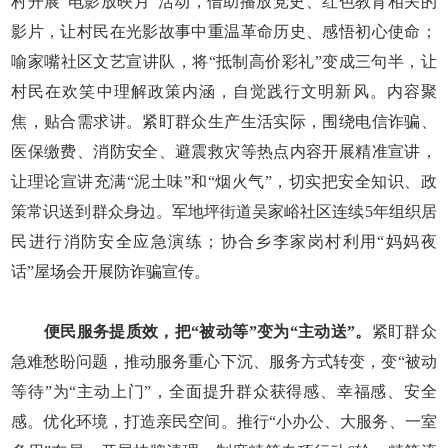
村开展“电影放映月”活动，借助播放党史、红色教育相关的
影片，让村民在光影故事中重温革命历史、感悟初心使命；
喻家嘴社区文艺宣讲队，将“抵制高价彩礼”变成三句半，让
村民在欢笑中理解政策内涵，自觉践行文明新风。内容聚
焦，贴合需求讲。紧盯群众生产生活实际，围绕电信诈骗、
医保缴费、消防安全、避震救灾等热点内容开展精准宣讲，
让理论宣讲充满“泥土味”和“烟火气”，切实把安全知识、政
策常识送到群众身边。军地坪街道吴家峪社区连续5年组织居
民进行消防安全应急演练；协合乡李家岗村利用“妈妈夜
话”屋场会开展防诈骗宣传。
便民服务提质效，把“被动等”变为“主动送”。
紧盯群众
急难愁盼问题，推动服务重心下沉、服务方式转变，变“被动
等待”为“主动上门”，全面提升群众获得感、幸福感、安全
感。优化环境，打造亲民空间。推行“小办公、大服务、一室