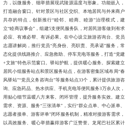
力，以微服务、细举措展现武陵源温度与形象。功能嵌入，
打造融合窗口。针对景区与社区交织、本地居民与外来商户
共存的特点，创新推行“睦邻、睦商、睦游”治理模式，建
立“睦商议事会”，组建5支便民服务队，对居民游客做到有求
必应、有难必帮、有诉必果。在中心设立旅游咨询台、党员
志愿讲解岗，推行党员“亮身份、亮职责、亮承诺”服务，常
态化提供线路推介、应急救助、停车充电等服务，打造“党建
+文旅”特色示范窗口。驿站护航，提供暖心服务。探索建立
居民小组服务站点和景区服务站点，在游客密集区域布局“春
风驿站”“党员义务咨询台”等服务站点33个，累计提供旅游咨
询、应急药品、热水供应、手机充电等便民服务3万余人次，
用贴心细节温暖八方来客。闭环管理，提升服务实效。建立
需求、资源、服务“三张清单”，实行“群众点单、中心派单、
志愿者接单、游客评单”闭环服务机制，精准对接游客需求，
以高效服务、暖心举措赢得游客广泛赞誉。龙尾巴社区累计