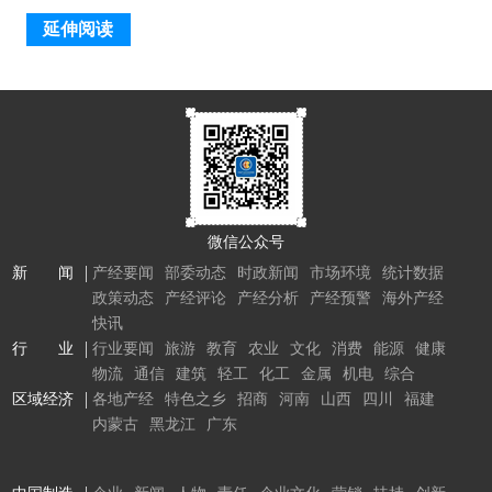
延伸阅读
微信公众号
新 闻
产经要闻
部委动态
时政新闻
市场环境
统计数据
政策动态
产经评论
产经分析
产经预警
海外产经
快讯
行 业
行业要闻
旅游
教育
农业
文化
消费
能源
健康
物流
通信
建筑
轻工
化工
金属
机电
综合
区域经济
各地产经
特色之乡
招商
河南
山西
四川
福建
内蒙古
黑龙江
广东