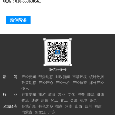
联系：010-65363056。
延伸阅读
微信公众号
新 闻
产经要闻
部委动态
时政新闻
市场环境
统计数据
政策动态
产经评论
产经分析
产经预警
海外产经
快讯
行 业
行业要闻
旅游
教育
农业
文化
消费
能源
健康
物流
通信
建筑
轻工
化工
金属
机电
综合
区域经济
各地产经
特色之乡
招商
河南
山西
四川
福建
内蒙古
黑龙江
广东