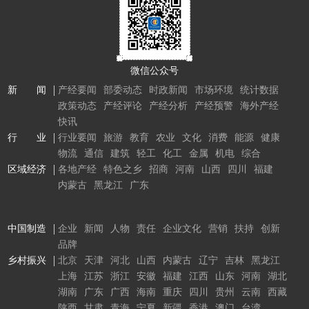
微信公众号
新 闻
产经要闻
部委动态
时政新闻
市场环境
统计数据
政策动态
产经评论
产经分析
产经预警
海外产经
快讯
行 业
行业要闻
旅游
教育
农业
文化
消费
能源
健康
物流
通信
建筑
轻工
化工
金属
机电
综合
区域经济
各地产经
特色之乡
招商
河南
山西
四川
福建
内蒙古
黑龙江
广东
中国制造
企业
新闻
人物
责任
企业文化
营销
扶持
创新
品牌
乡村振兴
北京
天津
河北
山西
内蒙古
辽宁
吉林
黑龙江
上海
江苏
浙江
安徽
福建
江西
山东
河南
湖北
湖南
广东
广西
海南
重庆
四川
贵州
云南
西藏
陕西
甘肃
青海
宁夏
新疆
香港
澳门
台湾