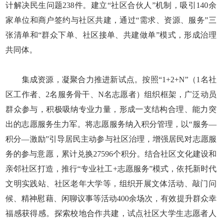
计解决民生问题238件。建立“社区合伙人”机制，吸引140余
家单位和商户签约与社区共建，通过“需求、资源、服务”三
张清单和“群众下单、社区接单、共建做单”模式，形成治理
共同体。
集成资源，凝聚合力推进新试点。按照“1+2+N”（1名社
区工作者、2名服务骨干、N名志愿者）组织框架，广泛动员
群众参与，积极吸纳专业力量，形成一支结构合理、能力突
出的志愿服务生力军。将志愿服务纳入积分管理，以“服务—
积分—激励”引导居民主动参与社区治理，增强居民对志愿服
务的参与意愿，累计兑换27596个积分。结合社区文化建设和
亲邻社区打造，推行“专业社工+志愿服务”模式，依托新时代
文明实践站、社区老年大学等，组织开展文体活动、敲门问
候、精神慰藉、闲聊议事等活动400余场次，有效提升群众幸
福感获得感。探索校地合作共建，试点社区大学生志愿者人