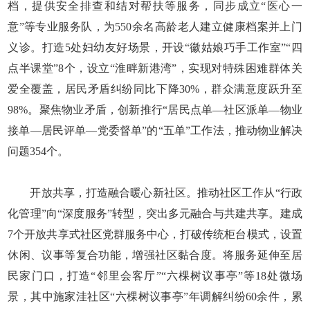
档，提供安全排查和结对帮扶等服务，同步成立“医心一
意”等专业服务队，为550余名高龄老人建立健康档案并上门
义诊。打造5处妇幼友好场景，开设“徽姑娘巧手工作室”“四
点半课堂”8个，设立“淮畔新港湾”，实现对特殊困难群体关
爱全覆盖，居民矛盾纠纷同比下降30%，群众满意度跃升至
98%。聚焦物业矛盾，创新推行“居民点单—社区派单—物业
接单—居民评单—党委督单”的“五单”工作法，推动物业解决
问题354个。
开放共享，打造融合暖心新社区。推动社区工作从“行政
化管理”向“深度服务”转型，突出多元融合与共建共享。建成
7个开放共享式社区党群服务中心，打破传统柜台模式，设置
休闲、议事等复合功能，增强社区黏合度。将服务延伸至居
民家门口，打造“邻里会客厅”“六棵树议事亭”等18处微场
景，其中施家洼社区“六棵树议事亭”年调解纠纷60余件，累