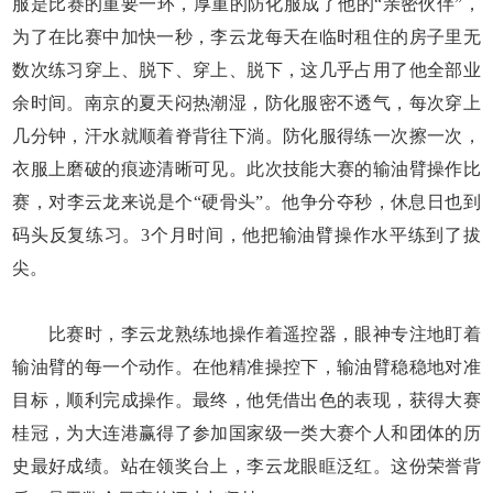
服是比赛的重要一环，厚重的防化服成了他的“亲密伙伴”，
为了在比赛中加快一秒，李云龙每天在临时租住的房子里无
数次练习穿上、脱下、穿上、脱下，这几乎占用了他全部业
余时间。南京的夏天闷热潮湿，防化服密不透气，每次穿上
几分钟，汗水就顺着脊背往下淌。防化服得练一次擦一次，
衣服上磨破的痕迹清晰可见。此次技能大赛的输油臂操作比
赛，对李云龙来说是个“硬骨头”。他争分夺秒，休息日也到
码头反复练习。3个月时间，他把输油臂操作水平练到了拔
尖。
比赛时，李云龙熟练地操作着遥控器，眼神专注地盯着
输油臂的每一个动作。在他精准操控下，输油臂稳稳地对准
目标，顺利完成操作。最终，他凭借出色的表现，获得大赛
桂冠，为大连港赢得了参加国家级一类大赛个人和团体的历
史最好成绩。站在领奖台上，李云龙眼眶泛红。这份荣誉背