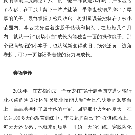
夏的罐顶温度高达五六十度，他一练就是几小时，汗水湿透
了衣衫，在工服上留下一片片盐渍，手掌也被钢尺磨出了厚
厚的茧子。最终掌握了检尺诀窍，将测量误差控制在了极小
范围内。李云龙凭借着这股子钻劲和韧劲，在短短几个月
内，就从一个“职场小白”成长为能独当一面的操作能手。那
个记满笔记的小本子，也从崭新变得破旧，纸张泛黄、边角
卷起，可每一页都记录着他的努力与成长。
赛场争锋
2018年，在古都南京，李云龙在“第十届全国交通运输行
业水路危险货物运输员职业技能大赛”全国总决赛的颁奖台
上，高高地捧起了属于他的桂冠。回望那个火热的夏天，在
长达100多天的艰苦训练中，李云龙把自己“钉”在训练场上。
每天天还没亮，他就来到场地，开始一天的训练。穿脱防化