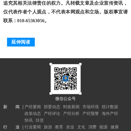
追究其相关法律责任的权力。凡转载文章及企业宣传资讯，
仅代表作者个人观点，不代表本网观点和立场。版权事宜请
联系：010-65363056。
延伸阅读
微信公众号
新 闻
产经要闻
部委动态
时政新闻
市场环境
统计数据
政策动态
产经评论
产经分析
产经预警
海外产经
快讯
扶贫
行 业
行业要闻
旅游
教育
农业
文化
消费
能源
健康