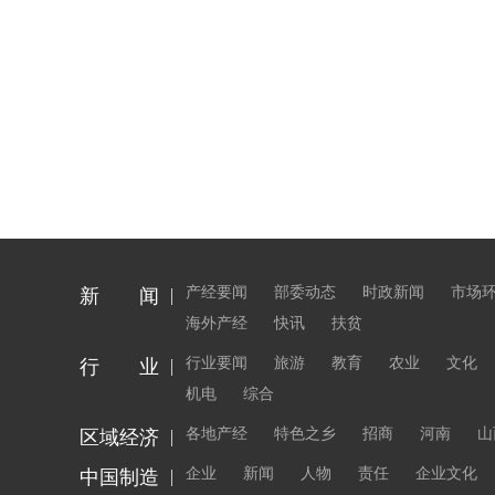
产经要闻
部委动态
时政新闻
市场
新 闻
海外产经
快讯
扶贫
行业要闻
旅游
教育
农业
文化
行 业
机电
综合
各地产经
特色之乡
招商
河南
山
区域经济
企业
新闻
人物
责任
企业文化
中国制造