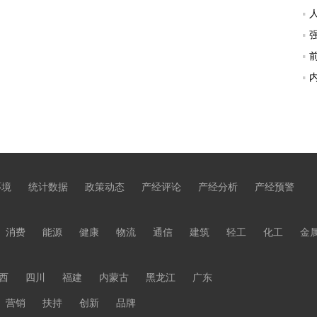
环境
统计数据
政策动态
产经评论
产经分析
产经预警
消费
能源
健康
物流
通信
建筑
轻工
化工
金
西
四川
福建
内蒙古
黑龙江
广东
营销
扶持
创新
品牌