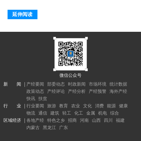
延伸阅读
微信公众号
新 闻
产经要闻
部委动态
时政新闻
市场环境
统计数据
政策动态
产经评论
产经分析
产经预警
海外产经
快讯
扶贫
行 业
行业要闻
旅游
教育
农业
文化
消费
能源
健康
物流
通信
建筑
轻工
化工
金属
机电
综合
区域经济
各地产经
特色之乡
招商
河南
山西
四川
福建
内蒙古
黑龙江
广东