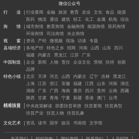
微信公众号
行 业
行业要闻
金融
旅游
教育
农业
文化
食品
能源
医药
物流
通信
建筑
轻工
化工
金属
机电
综合
舆 情
城市舆情
教育舆情
金融舆情
能源舆情
医药舆情
环保舆情
司法舆情
央企舆情
视 窗
资讯
产经
微视频
现场
访谈
专题
县域经济
各地产经
特色之乡
招商
河南
山西
山东
四川
福建
内蒙古
黑龙江
江苏
广东
中国制造
企业
新闻
人物
责任
企业文化
营销
扶持
创新
品牌
特色小镇
北京
天津
河北
山西
内蒙古
辽宁
吉林
黑龙江
上海
江苏
浙江
安徽
福建
江西
山东
河南
湖北
湖南
广东
广西
海南
重庆
四川
贵州
云南
西藏
陕西
甘肃
青海
宁夏
新疆
香港
澳门
台湾
精准扶贫
精准扶贫
中央政策解读
部委扶贫举措
扶贫要闻
扶贫典型
扶贫产业
扶贫人物
扶贫乱象
文化艺术
资讯
读书
国学
娱乐
书画馆
文学馆
关于我们
组织架构
网站声明
联系我们
人员招聘