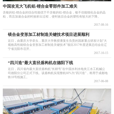
中国攻克大飞机铝-锂合金零部件加工难关
含银的铝-锂合金的综合性能优于不含银的铝-锂合金，银不但能细化合金的晶
粒，而且加速合金的时效析出过程，使时效后合金的塑性有较大的下降。
2017-08-16
镁合金变形加工材制造关键技术项目进展顺利
近日，由重庆大学牵头，重庆大学教授潘复生负责的国家重点研发计划“大
规格高性能镁合金变形加工材制造关键技术”项目2017年度进展总结会在辽
宁省沈阳市召开。
2017-10-15
“四川造”最大直径盾构机在德阳下线
近日，四川省内最大直径盾构机“长耕号”在中国水利水电夹江水工机械公
司德阳分公司正式下线。该盾构机实现整机60%为“四川造”，将用于成都地
铁18号线施工。
2017-06-08