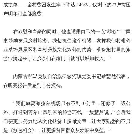
成绩单——全村贫困发生率下降达2.46%，仅剩下的23户贫困
户明年可全部脱贫。
在欣慰和自豪的同时，他也透露自己的一点“雄心”：“国
家鼓励发展乡村旅游。我想抓住这个机遇，发挥我们村毗邻
韭菜坪风景区和本村彝族文化浓郁的优势，准备把村里的旅
游业搞起来，让乡亲们在家门口就可以增加收入。”
内蒙古鄂温克族自治旗伊敏河镇党委书记敖慧然代表，
在听完报告后感到十分振奋。
“我们旗离海拉尔机场只有不到10公里，还修了一级公
路、打通到阿尔山风景区的旅游环线。”敖慧然说，“会后我
们要更加努力地从文化扶贫上多做文章，让大家熟悉的不只
是《敖包相会》，让更多贫困群众从发展中受益。”