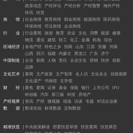
政策动态
产经评论
产经分析
产经预警
海外产经
快讯
扶贫
舆 情
社会舆情
教育舆情
财金舆情
能源舆情
医药舆情
环保舆情
司法舆情
企业舆情
行 业
行业要闻
旅游
教育
农业
文化
消费
能源
健康
物流
通信
建筑
轻工
化工
金属
机电
综合
区域经济
各地产经
特色之乡
招商
山东
江苏
安徽
河南
山西
四川
福建
内蒙古
黑龙江
广东
济宁
中国制造
企业
新闻
人物
责任
企业文化
营销
扶持
创新
品牌
文化艺术
要闻
文产政策
文产智库
名人访
文化名企
丝路观察
文化遗产
书画馆
文学馆
财 经
聚焦
要闻
证券
基金
保险
银行
上市公司
IPO
科创板
汽车
新三板
科技
房地产
产经视界
资讯
产经
微视频
现场
访谈
专题
对话企业家
数 据
数读先知
标准数据
定制数据
精准扶贫
中央政策解读
部委扶贫举措
扶贫要闻
扶贫典型