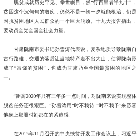
脱贫成就历史罕见、举世瞩目，然“行百里者半九十”，
贫困这个沉甸甸的痼疾，仍然不是一朝一夕就能根治，仍是
困扰贫困地区人民群众的一个巨大瓶颈。十九大报告指出，
要动员全党全国全社会力量。
甘肃陇南市委书记孙雪涛代表说，复杂地质导致陇南自
古行路难，交通的落后让当地特产走不出大山，使得陇南形
成了“富饶的贫困”，也成为甘肃乃至全国最贫困的地区之
一。
“距离2020年只有三年多一点时间，对陇南来说实现整体
脱贫任务还很艰巨。”孙雪涛用“时不我待”“时不我予”来形容
他身上那股时刻都在的紧迫感。
在2015年11月召开的中央扶贫开发工作会议上，习近平