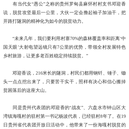
有当代女“愚公”之称的贵州罗甸县麻怀村村支书邓迎香
说，脱贫攻坚最后一公里，大伙一定会撸起袖子加油干，把
开路打隧洞的精神化为如今的脱贫动力。
“未来几年，我们要利用村寨70%的森林覆盖率和距离‘中
国天眼’大射电望远镜只有7公里的优势，带领全村发展特色
乡村旅游，让更多老百姓稳定持续脱贫。”
邓迎香说，216米长的隧洞，村民们都用钢钎、锤子、锄
头一点点挖出来了，只要苦干实干，照样有决心和信心搬掉
贫困落后的这座大山。
同是贵州代表团的邓迎香的“战友”、六盘水市钟山区大
湾镇海嘎村的驻村第一书记杨波代表，已经驻村8年了。在19
日贵州省代表团开放日活动中，他带来了一份海嘎村脱贫的