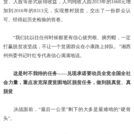
赁、入股等形式获得收益，人均纯收入由2013年的1668元增
加到2016年的8313元，实现整村脱贫，交出了一份群众认
可、经得起历史检验的答卷。
“我们比以往任何时候都更有信心拔穷根、摘穷帽，一定
打赢脱贫攻坚战，不让一个贫困群众在小康路上掉队。”湘西
州州委书记叶红专代表信心满满地说。
这是时不我待的任务——兑现承诺要动员全党全国全社
会力量，重点攻克深度贫困地区脱贫任务，做到脱真贫、真
脱贫
决战面前，“最后一公里”剩下的大多是最难啃的“硬骨
头”。