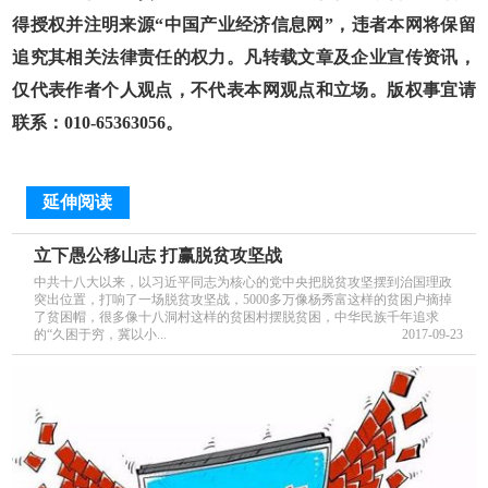
得授权并注明来源“中国产业经济信息网”，违者本网将保留
追究其相关法律责任的权力。凡转载文章及企业宣传资讯，
仅代表作者个人观点，不代表本网观点和立场。版权事宜请
联系：010-65363056。
延伸阅读
立下愚公移山志 打赢脱贫攻坚战
中共十八大以来，以习近平同志为核心的党中央把脱贫攻坚摆到治国理政
突出位置，打响了一场脱贫攻坚战，5000多万像杨秀富这样的贫困户摘掉
了贫困帽，很多像十八洞村这样的贫困村摆脱贫困，中华民族千年追求
的“久困于穷，冀以小...
2017-09-23