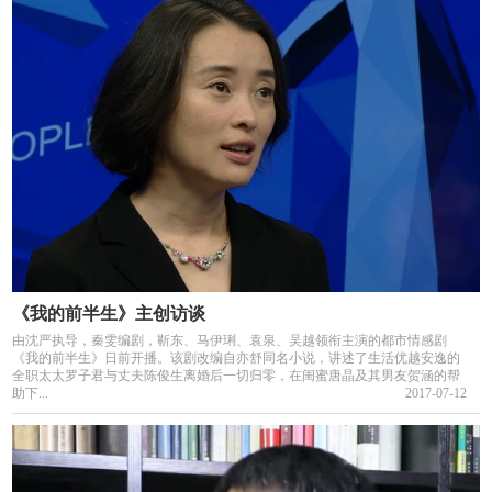
《我的前半生》主创访谈
由沈严执导，秦雯编剧，靳东、马伊琍、袁泉、吴越领衔主演的都市情感剧
《我的前半生》日前开播。该剧改编自亦舒同名小说，讲述了生活优越安逸的
全职太太罗子君与丈夫陈俊生离婚后一切归零，在闺蜜唐晶及其男友贺涵的帮
助下...
2017-07-12