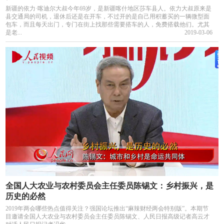
新疆的依力·喀迪尔大叔今年69岁，是新疆喀什地区莎车县人。依力大叔原来是
县交通局的司机，退休后还是在开车，不过开的是自己用积蓄买的一辆微型面
包车，而且每天出门，专门在街上找那些需要搭车的人，免费搭载他们。尤其
是老...
2019-03-06
全国人大农业与农村委员会主任委员陈锡文：乡村振兴，是
历史的必然
2019年两会哪些热点值得关注？强国论坛推出“麻辣财经两会特别版”。本期节
目邀请全国人大农业与农村委员会主任委员陈锡文、人民日报高级记者高云才