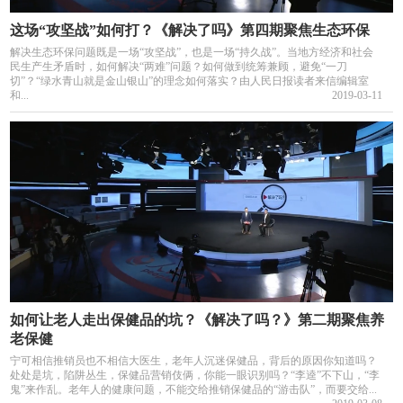
这场“攻坚战”如何打？《解决了吗》第四期聚焦生态环保
解决生态环保问题既是一场“攻坚战”，也是一场“持久战”。当地方经济和社会
民生产生矛盾时，如何解决“两难”问题？如何做到统筹兼顾，避免“一刀
切”？“绿水青山就是金山银山”的理念如何落实？由人民日报读者来信编辑室
和...
2019-03-11
如何让老人走出保健品的坑？《解决了吗？》第二期聚焦养
老保健
宁可相信推销员也不相信大医生，老年人沉迷保健品，背后的原因你知道吗？
处处是坑，陷阱丛生，保健品营销伎俩，你能一眼识别吗？“李逵”不下山，“李
鬼”来作乱。老年人的健康问题，不能交给推销保健品的“游击队”，而要交给...