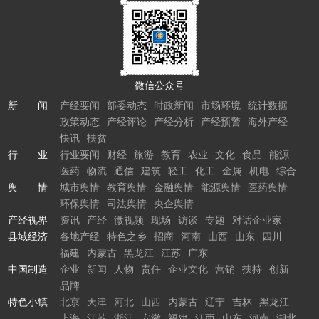
微信公众号
新 闻
产经要闻
部委动态
时政新闻
市场环境
统计数据
政策动态
产经评论
产经分析
产经预警
海外产经
快讯
扶贫
行 业
行业要闻
财经
旅游
教育
农业
文化
食品
能源
医药
物流
通信
建筑
轻工
化工
金属
机电
综合
舆 情
城市舆情
教育舆情
金融舆情
能源舆情
医药舆情
环保舆情
司法舆情
央企舆情
产经视界
资讯
产经
微视频
现场
访谈
专题
对话企业家
县域经济
各地产经
特色之乡
招商
河南
山西
山东
四川
福建
内蒙古
黑龙江
江苏
广东
中国制造
企业
新闻
人物
责任
企业文化
营销
扶持
创新
品牌
特色小镇
北京
天津
河北
山西
内蒙古
辽宁
吉林
黑龙江
上海
江苏
浙江
安徽
福建
江西
山东
河南
湖北