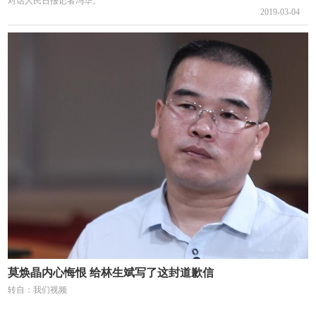
对话人民日报记者冯华。
2019-03-04
莫焕晶内心悔恨 给林生斌写了这封道歉信
转自：我们视频