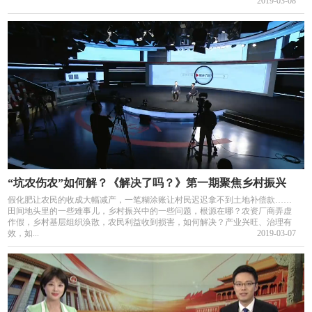
2019-03-08
“坑农伤农”如何解？《解决了吗？》第一期聚焦乡村振兴
假化肥让农民的收成大幅减产，一笔糊涂账让村民迟迟拿不到土地补偿款……
田间地头里的一些难事儿，乡村振兴中的一些问题，根源在哪？农资厂商弄虚
作假，乡村基层组织涣散，农民利益收到损害，如何解决？产业兴旺、治理有
效，如...
2019-03-07