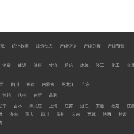
环境
统计数据
政策动态
产经评论
产经分析
产经预警
消费
能源
健康
物流
通信
建筑
轻工
化工
金
西
四川
福建
内蒙古
黑龙江
广东
营销
扶持
创新
品牌
辽宁
吉林
黑龙江
上海
江苏
浙江
安徽
福建
江
西
海南
重庆
四川
贵州
云南
西藏
陕西
甘肃
湾