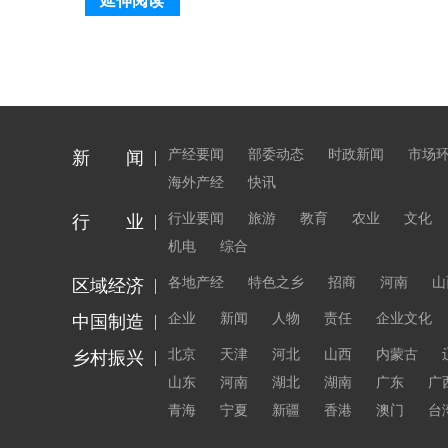
延伸阅读
产经要闻
部委动态
时政新闻
市场
新 闻
海外产经
快讯
行业要闻
旅游
教育
农业
文化
行 业
机电
综合
各地产经
特色之乡
招商
河南
山
区域经济
企业
新闻
人物
责任
企业文化
中国制造
北京
天津
河北
山西
内蒙古
乡村振兴
山东
河南
湖北
湖南
广东
广
青海
宁夏
新疆
香港
澳门
台