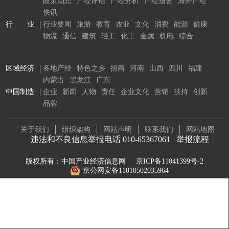
政策动态
产经评论
产经分析
产经预警
海外产经
快讯
行 业
行业要闻
旅游
教育
农业
文化
消费
能源
健康
物流
通信
建筑
轻工
化工
金属
机电
综合
区域经济
各地产经
特色之乡
招商
河南
山西
四川
福建
内蒙古
黑龙江
广东
中国制造
企业
新闻
人物
责任
企业文化
营销
扶持
创新
品牌
关于我们
组织架构
网站声明
联系我们
网站地图
违法和不良信息举报电话 010-65367061
举报流程
版权所有：中国产业经济信息网
京ICP备11041399号-2
京公网安备11010502035964