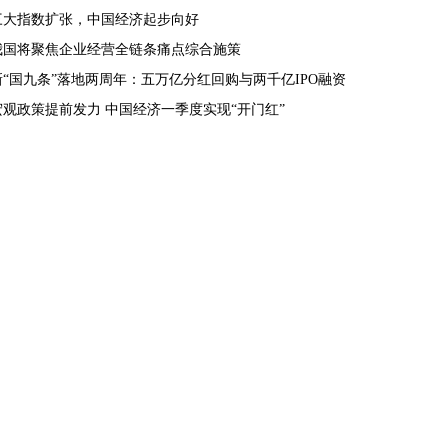
三大指数扩张，中国经济起步向好
我国将聚焦企业经营全链条痛点综合施策
新“国九条”落地两周年：五万亿分红回购与两千亿IPO融资
宏观政策提前发力 中国经济一季度实现“开门红”