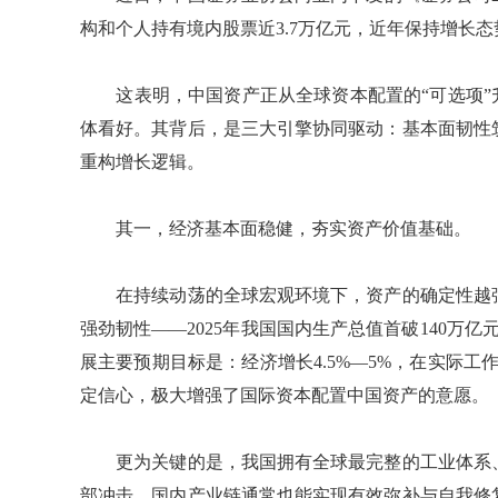
构和个人持有境内股票近3.7万亿元，近年保持增长
这表明，中国资产正从全球资本配置的“可选项”升
体看好。其背后，是三大引擎协同驱动：基本面韧性
重构增长逻辑。
其一，经济基本面稳健，夯实资产价值基础。
在持续动荡的全球宏观环境下，资产的确定性越强
强劲韧性——2025年我国国内生产总值首破140万亿
展主要预期目标是：经济增长4.5%—5%，在实际
定信心，极大增强了国际资本配置中国资产的意愿。
更为关键的是，我国拥有全球最完整的工业体系、
部冲击，国内产业链通常也能实现有效弥补与自我修