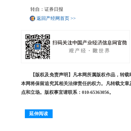
转自：证券日报
返回产经网首页 >>
【版权及免责声明】凡本网所属版权作品，转载时
本网将保留追究其相关法律责任的权力。凡转载文章
点和立场。版权事宜请联系：010-65363056。
延伸阅读