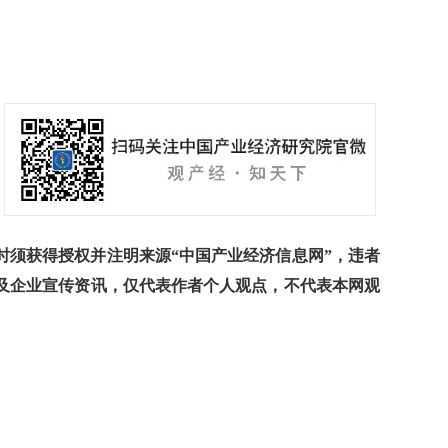
须获得授权并注明来源“中国产业经济信息网”，违者
及企业宣传资讯，仅代表作者个人观点，不代表本网观