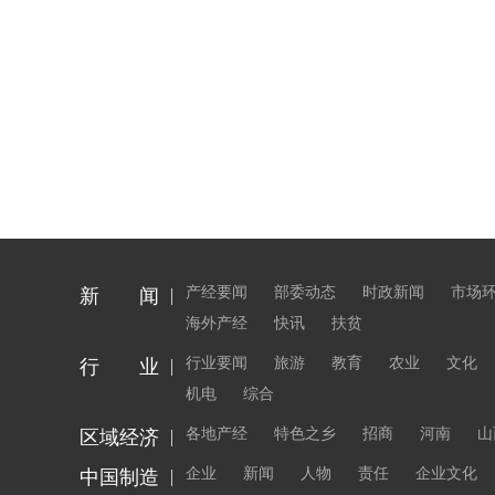
产经要闻
部委动态
时政新闻
市场
新 闻
海外产经
快讯
扶贫
行业要闻
旅游
教育
农业
文化
行 业
机电
综合
各地产经
特色之乡
招商
河南
山
区域经济
企业
新闻
人物
责任
企业文化
中国制造