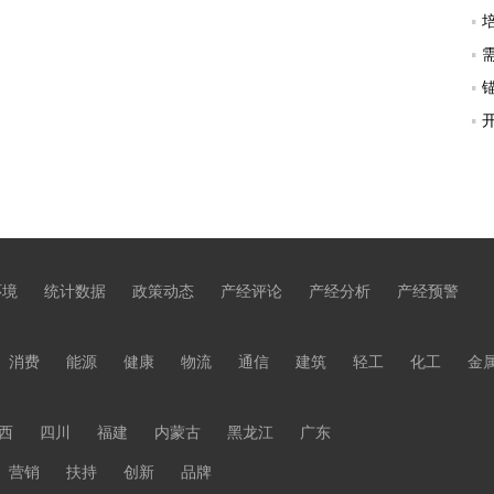
环境
统计数据
政策动态
产经评论
产经分析
产经预警
消费
能源
健康
物流
通信
建筑
轻工
化工
金
西
四川
福建
内蒙古
黑龙江
广东
营销
扶持
创新
品牌