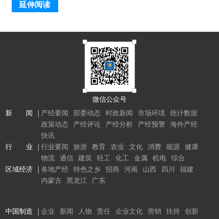
延伸阅读
微信公众号
新 闻
产经要闻
部委动态
时政新闻
市场环境
统计数据
政策动态
产经评论
产经分析
产经预警
海外产经
快讯
行 业
行业要闻
旅游
教育
农业
文化
消费
能源
健康
物流
通信
建筑
轻工
化工
金属
机电
综合
区域经济
各地产经
特色之乡
招商
河南
山西
四川
福建
内蒙古
黑龙江
广东
中国制造
企业
新闻
人物
责任
企业文化
营销
扶持
创新