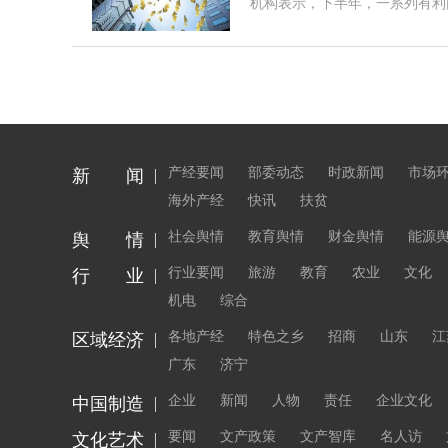
机构表示，下半年，一系列有利
产经要闻
部委动态
时政新闻
市场
新 闻
海外产经
快讯
扶贫
社会舆情
教育舆情
财金舆情
能源
舆 情
行业要闻
旅游
教育
农业
文化
行 业
机电
综合
各地产经
特色之乡
招商
山东
江
区域经济
广东
济宁
企业
新闻
人物
责任
企业文化
中国制造
要闻
文产政策
文产智库
名人访
文化艺术