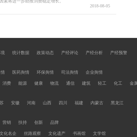
因素将进一步助推消费稳定增长。
2018-08-05
环境
统计数据
政策动态
产经评论
产经分析
产经预警
舆情
医药舆情
环保舆情
司法舆情
企业舆情
消费
能源
健康
物流
通信
建筑
轻工
化工
金
苏
安徽
河南
山西
四川
福建
内蒙古
黑龙江
营销
扶持
创新
品牌
文化名企
丝路观察
文化遗产
书画馆
文学馆