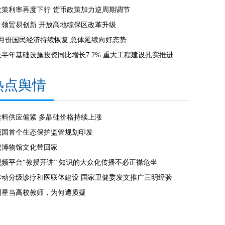
政策利率再度下行 货币政策加力逆周期调节
引领贸易创新 开放高地综保区改革升级
7月份国民经济持续恢复 总体延续向好态势
上半年基础设施投资同比增长7.2% 重大工程建设扎实推进
热点舆情
硅料供应偏紧 多晶硅价格持续上涨
我国首个生态保护监管规划印发
把博物馆文化带回家
视频平台“教授开讲” 知识的大众化传播不必正襟危坐
推动分级诊疗和医联体建设 国家卫健委发文推广三明经验
明星当高校教师，为何遭质疑