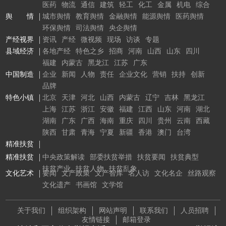
医药
物流
通信
建筑
轻工
化工
金属
机电
综合
舆 情
城市舆情
教育舆情
金融舆情
能源舆情
医药舆情
环保舆情
司法舆情
央企舆情
产经视界
资讯
产经
微视频
现场
访谈
专题
县域经济
各地产经
特色之乡
招商
河南
山西
山东
四川
福建
内蒙古
黑龙江
江苏
广东
中国制造
企业
新闻
人物
责任
企业文化
营销
扶持
创新
品牌
特色小镇
北京
天津
河北
山西
内蒙古
辽宁
吉林
黑龙江
上海
江苏
浙江
安徽
福建
江西
山东
河南
湖北
湖南
广东
广西
海南
重庆
四川
贵州
云南
西藏
陕西
甘肃
青海
宁夏
新疆
香港
澳门
台湾
精准扶贫
精准扶贫
中央政策解读
部委扶贫举措
扶贫要闻
扶贫典型
扶贫产业
扶贫人物
扶贫乱象
文化艺术
要闻
文产政策
文产智库
名人访
文化名企
丝路观察
文化遗产
书画馆
文学馆
关于我们
组织架构
网站声明
联系我们
人员招聘
友情链接
邮箱登录