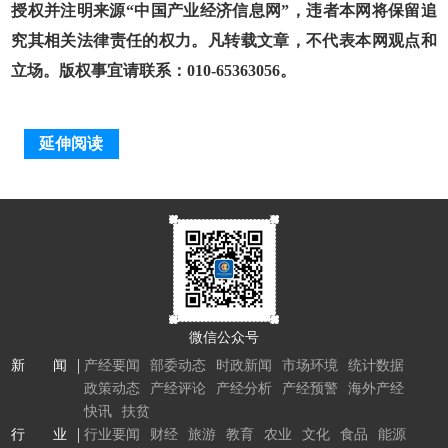
授权并注明来源“中国产业经济信息网”，违者本网将保留追
究其相关法律责任的权力。凡转载文章，不代表本网观点和
立场。版权事宜请联系：010-65363056。
延伸阅读
微信公众号
新 闻
产经要闻
部委动态
时政新闻
市场环境
统计数据
政策动态
产经评论
产经分析
产经预警
海外产经
快讯
扶贫
行 业
行业要闻
财经
旅游
教育
农业
文化
食品
能源