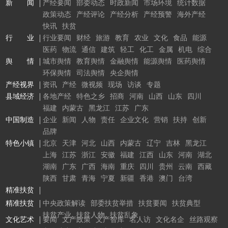
新 闻
产经要闻
部委动态
时政新闻
市场环境
统计数据
政策动态
产经评论
产经分析
产经预警
海外产经
快讯
扶贫
行 业
行业要闻
财经
旅游
教育
农业
文化
食品
能源
医药
物流
通信
建筑
轻工
化工
金属
机电
综合
舆 情
城市舆情
教育舆情
金融舆情
能源舆情
医药舆情
环保舆情
司法舆情
央企舆情
产经视界
资讯
产经
微视频
现场
访谈
专题
县域经济
各地产经
特色之乡
招商
河南
山西
山东
四川
福建
内蒙古
黑龙江
江苏
广东
中国制造
企业
新闻
人物
责任
企业文化
营销
扶持
创新
品牌
特色小镇
北京
天津
河北
山西
内蒙古
辽宁
吉林
黑龙江
上海
江苏
浙江
安徽
福建
江西
山东
河南
湖北
湖南
广东
广西
海南
重庆
四川
贵州
云南
西藏
陕西
甘肃
青海
宁夏
新疆
香港
澳门
台湾
精准扶贫
精准扶贫
中央政策解读
部委扶贫举措
扶贫要闻
扶贫典型
扶贫产业
扶贫人物
扶贫乱象
文化艺术
要闻
文产政策
文产智库
名人访
文化名企
丝路观察