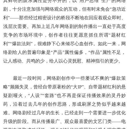
其鲜明的娱乐属性是分不开的，以“用户思维”生产的网络
剧，十分注意加强与网络观众的互动，但有时未免会“急功近
利”——那些经过精密设计的桥段不断地在回应着观众即时、
浅层次需要。再加上近几年网络剧的制作播出一直处于高度
竞争的市场环境中，创作者往往更愿意抓住所谓“题材红
利”“爆款法则”，很难静下心来倾尽心血创作。如此一来，网
络剧给人的普遍印象是“产品”属性偏多，“作品”属性不足，
让人感动、共鸣的少，给人以心灵抚慰、精神指引的更少。
最近一段时间，网络剧创作中一些屡试不爽的“爆款策
略”频频失灵，曾经自带原著粉的“大IP”、自带题材红利的悬
疑剧哑火，“人设”“套路”也不再是保证传播效果的灵丹妙
药，沿着过去几年的创作思路，形成刷屏之势似乎越来越
难。网络剧经过几年的生长，已经走到一个需要进一步优化
升级的阶段。而从传播最广、观众最喜爱的文艺门类——电