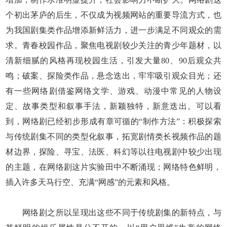
个初出茅庐的后生，不仅成为视频网站的重要导流方式，也
为我国剧集类作品增添新鲜活力，进一步满足不同观众的需
求。青春校园作品，聚焦电视剧较少关注的青少年题材，以
清新细腻的风格再现校园生活，引发大量80、90后观众共
鸣；破案、探险类作品，悬念迭出，牢牢吸引观众目光；还
有一些网络剧借鉴网络文学、游戏、动漫中常见的人物设
定、故事类型和叙事手法，新颖独特，新意迭出。可以看
到，网络剧已经初步形成有章可循的“制作方法”：积极探索
与传统剧集不同的类型化叙事，拓宽剧情类长视频作品的题
材边界，探险、寻宝、法医、科幻等以往电视剧中较少出现
的主题，在网络剧这片实验田中不断涌现；网络特色鲜明，
插入许多天马行空、充满“网感”的元素和风格。
网络剧之所以呈现出这些不同于传统剧集的新特点，与