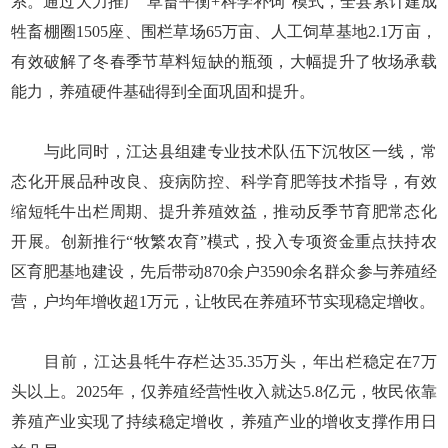
系。通过大力推广“草畜平衡+科学补饲”模式，全县累计建成
牲畜棚圈1505座、围栏草场65万亩、人工饲草基地2.1万亩，
有效破解了冬春季节草料短缺的瓶颈，大幅提升了牧场承载
能力，养殖硬件基础得到全面巩固和提升。
与此同时，江达县组建专业技术队伍下沉牧区一线，常
态化开展品种改良、疫病防控、科学育肥等技术指导，有效
缩短牦牛出栏周期、提升养殖效益，推动反季节育肥常态化
开展。创新推行“牧繁农育”模式，投入专项资金重点扶持农
区育肥基地建设，先后带动870余户3590余名群众参与养殖经
营，户均年增收超1万元，让牧民在养殖环节实现稳定增收。
目前，江达县牦牛存栏达35.35万头，年出栏稳定在7万
头以上。2025年，仅养殖经营性收入就达5.8亿元，牧民依靠
养殖产业实现了持续稳定增收，养殖产业的增收支撑作用日