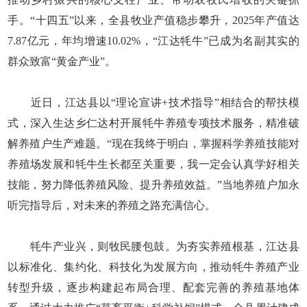
手。“十四五”以来，全县牧业产值稳步攀升，2025年产值达
7.87亿元，年均增速10.02%，“江达牦牛”已成为名副其实的
群众致富“黄金产业”。
近日，江达县以“理论宣讲+技术指导”相结合的帮扶模
式，深入生达乡仁达村开展牦牛养殖专项技术服务，精准破
解养殖户生产难题。“现在我终于明白，掌握科学养殖技能对
养殖场发展和牦牛生长都至关重要，我一定会认真学好相关
技能，努力降低养殖风险、提升养殖效益。”当地养殖户加永
听完指导后，对未来的养殖之路充满信心。
牦牛产业兴，则牧民腰包鼓。为夯实养殖根基，江达县
以标准化、集约化、科技化为发展方向，推动牦牛养殖产业
转型升级，逐步构建起布局合理、配套完善的养殖基地体