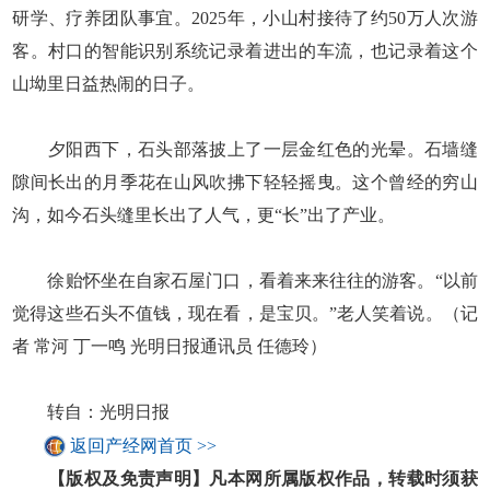
研学、疗养团队事宜。2025年，小山村接待了约50万人次游
客。村口的智能识别系统记录着进出的车流，也记录着这个
山坳里日益热闹的日子。
夕阳西下，石头部落披上了一层金红色的光晕。石墙缝
隙间长出的月季花在山风吹拂下轻轻摇曳。这个曾经的穷山
沟，如今石头缝里长出了人气，更“长”出了产业。
徐贻怀坐在自家石屋门口，看着来来往往的游客。“以前
觉得这些石头不值钱，现在看，是宝贝。”老人笑着说。（记
者 常河 丁一鸣 光明日报通讯员 任德玲）
转自：光明日报
返回产经网首页 >>
【版权及免责声明】凡本网所属版权作品，转载时须获