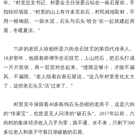
年。”村党总支书记、村委会主任张爱云站在一栋石屋前，手
指轻叩墙面，“村里的山上有许多页岩石，村民就地取材，不
用一根钢筋、一袋水泥，石头与石头‘咬合’在一起就建起房
屋，冬暖夏凉。”
75岁的老匠人徐贻怀是六衖垒石技艺的第四代传承人。
18岁那年，他跟着师傅学垒石技艺，上山挖石，把石头打成
一片片形状，再一层层对垒起来。“缝隙足够小，才能不漏
风、不漏雨。”老人指着自家石屋说，“这几年村里变化太大
了，这些老石头又‘活’过来了。”
村里至今保留着40多栋纯石头垒砌的老房子，这是六衖
的“传家宝”，也曾是无人问津的“破石头”。2017年以前，六
衖村的集体经济收入几乎为零，路不通、水不来，只剩下500
多位老人和孩子守着日渐破败的石屋。