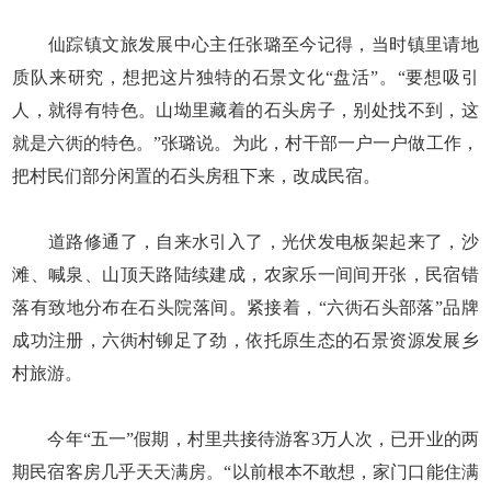
仙踪镇文旅发展中心主任张璐至今记得，当时镇里请地
质队来研究，想把这片独特的石景文化“盘活”。“要想吸引
人，就得有特色。山坳里藏着的石头房子，别处找不到，这
就是六衖的特色。”张璐说。为此，村干部一户一户做工作，
把村民们部分闲置的石头房租下来，改成民宿。
道路修通了，自来水引入了，光伏发电板架起来了，沙
滩、喊泉、山顶天路陆续建成，农家乐一间间开张，民宿错
落有致地分布在石头院落间。紧接着，“六衖石头部落”品牌
成功注册，六衖村铆足了劲，依托原生态的石景资源发展乡
村旅游。
今年“五一”假期，村里共接待游客3万人次，已开业的两
期民宿客房几乎天天满房。“以前根本不敢想，家门口能住满