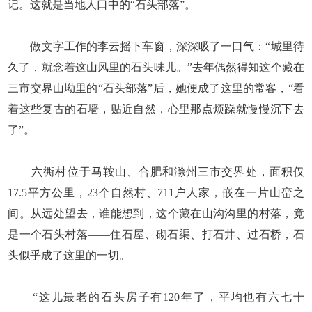
记。这就是当地人口中的“石头部落”。
做文字工作的李云摇下车窗，深深吸了一口气：“城里待
久了，就念着这山风里的石头味儿。”去年偶然得知这个藏在
三市交界山坳里的“石头部落”后，她便成了这里的常客，“看
着这些复古的石墙，贴近自然，心里那点烦躁就慢慢沉下去
了”。
六衖村位于马鞍山、合肥和滁州三市交界处，面积仅
17.5平方公里，23个自然村、711户人家，嵌在一片山峦之
间。从远处望去，谁能想到，这个藏在山沟沟里的村落，竟
是一个石头村落——住石屋、砌石渠、打石井、过石桥，石
头似乎成了这里的一切。
“这儿最老的石头房子有120年了，平均也有六七十