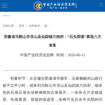
当前位置
首页
>
乡村振兴
>
皖
>
安徽省马鞍山市含山县仙踪镇六衖村：“石头部落”喜迎八方
来客
中国产业经济信息网 时间：2026-06-11
初夏时节，从安徽合肥巢湖市驱车，沿着蜿蜒的山路行
驶不过半小时，就来到马鞍山市含山县仙踪镇六衖村，烟灰
色的石墙石屋在绿树掩映间次第展开。一块块石片垒砌成
形、衔接紧密。斑驳的痕迹里，依稀可见百余年光阴的印