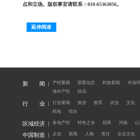
点和立场。版权事宜请联系：010-65363056。
延伸阅读
产经要闻
部委动态
时政新闻
市场
新 闻
海外产经
快讯
行业要闻
旅游
教育
农业
文化
行 业
机电
综合
各地产经
特色之乡
招商
河南
山
区域经济
企业
新闻
人物
责任
企业文化
中国制造