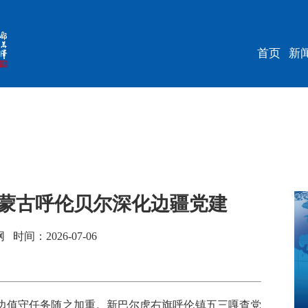
首页
新
内蒙古呼伦贝尔深化边疆党建
间：2026-07-06
值守任务随之加重。新巴尔虎右旗呼伦镇五三嘎查党