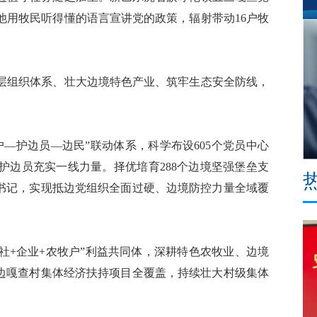
他用牧民听得懂的语言宣讲党的政策，辐射带动16户牧
组织体系、壮大边境特色产业、筑牢生态安全防线，
护边员—边民”联动体系，科学布设605个党员中心
职护边员充实一线力量。择优培育288个边境坚强堡垒支
织书记，实现抵边党组织全面过硬、边境防控力量全域覆
+企业+农牧户”利益共同体，深耕特色农牧业、边境
抵边嘎查村集体经济扶持项目全覆盖，持续壮大村级集体