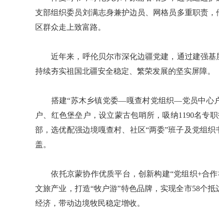
支部组织委员刘满志身兼护边员、网格员多重职责，
区群众走上致富路。
近年来，呼伦贝尔市深化边疆党建，通过建强基层
持续夯实祖国北疆安全稳定、繁荣发展的坚实屏障。
搭建“苏木乡镇党委—嘎查村党组织—党员中心户—
户、红色堡垒户，设立蒙古包哨所，吸纳1190名专
部，选优配强边境嘎查村、社区“两委”班子及党组
盖。
依托京蒙协作优质平台，创新构建“党组织+合作社
文旅产业，打造“牧户游”特色品牌，实现全市58个
经济，带动边境牧民稳定增收。