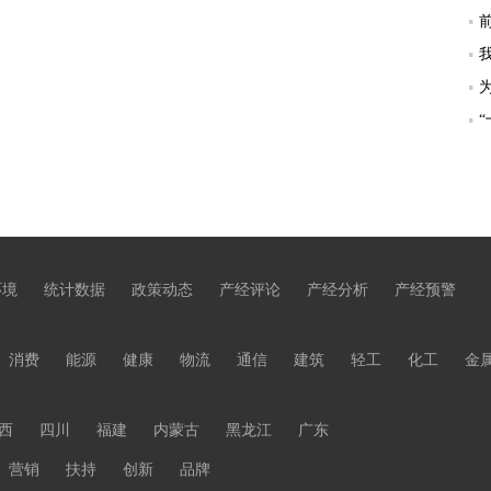
环境
统计数据
政策动态
产经评论
产经分析
产经预警
消费
能源
健康
物流
通信
建筑
轻工
化工
金
西
四川
福建
内蒙古
黑龙江
广东
营销
扶持
创新
品牌