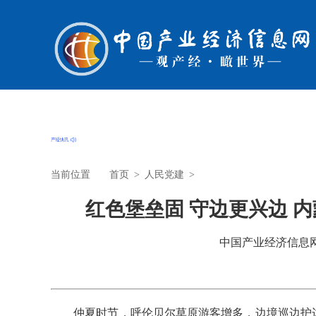
当前位置
首页
>
人民党建
>
红色堡垒固 守边更兴边 
中国产业经济信息网 时
仲夏时节，呼伦贝尔草原游客增多，边境巡边护边