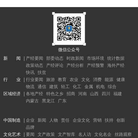
微信公众号
新 闻
产经要闻
部委动态
时政新闻
市场环境
统计数据
政策动态
产经评论
产经分析
产经预警
海外产经
快讯
扶贫
行 业
行业要闻
旅游
教育
农业
文化
消费
能源
健康
物流
通信
建筑
轻工
化工
金属
机电
综合
区域经济
各地产经
特色之乡
招商
河南
山西
四川
福建
内蒙古
黑龙江
广东
中国制造
企业
新闻
人物
责任
企业文化
营销
扶持
创新
品牌
文化艺术
要闻
文产政策
文产智库
名人访
文化名企
丝路观察