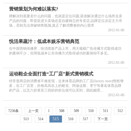
营销策划为何难以落实?
牌解决到底要卖什么的问题，也就是定位问题;渠道解决通过什么场所去卖
产品的问题，即是驻进大卖场还是自建独立的专卖店;品牌定位决定主力市
场，否则无法突破销售瓶颈;真正了解消费者的内心需求
2012-01-06
悦活果蔬汁：低成本娱乐营销典范
在中国营销传播界，快消类新产品上市，用大规模广告传播方式取得成功
的案例不少，但用低成本公关传播方式取得成功的案例却不多见。
2012-01-06
运动鞋企全面打造“工厂店”新式营销模式
经常逛商店的消费者不难发现，近来体育品牌的工厂店(factory store)悄然增
多，在工厂店里，价格高高在上的耐克、阿迪达斯、李宁等著名体育品牌
的产品，以五六折甚至三四折的价位就可以买到，因此颇受...
2012-01-06
7236条
上一页
1
508
509
510
511
512
515
513
514
516
517
下一页