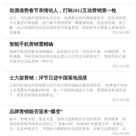
劲酒借势春节亲情动人，打响2012互动营销第一枪
近日，为弘扬中国传统礼仪文化，劲酒整合现代网络新技术，结合传统贺
卡元素进行再创新，进行春节亲情营销：晒健康祝福，送贺岁劲酒。据了
解，此次劲酒的活动旨在倡导贺卡传递真情，鼓励和号召更多人新春送礼
送健康，...
2012-01-09
智能手机营销需精确
智能手机营销要实现精确化，虽非朝夕之功，但也并不难，在物联网、手
机视频、手机导航等应用全面走进人们日常生活的情况下，智能手机已成
为提升生活品质的一种方式
2012-01-09
士力架营销：洋节日进中国落地混搭
正如玛氏食品中国有限公司巧克力部市场副总裁张清所说：“如果每个年轻
人在需要补充能量的时候，第一个想到的就是士力架，那我的任务就完成
了，现在还有很长的路要走。”
2012-01-09
品牌营销能否迎来“蝶变”
如今，价格大战、渠道大战、促销大战将家纺企业的资源、利润蚕食，同
质化的营销手段使企业陷入了“杀敌1000，自损800”的困境之中。笔者认
为，在这种情况下，中国的小微家纺企业若想发展，应树立品牌观念，走...
2012-01-09