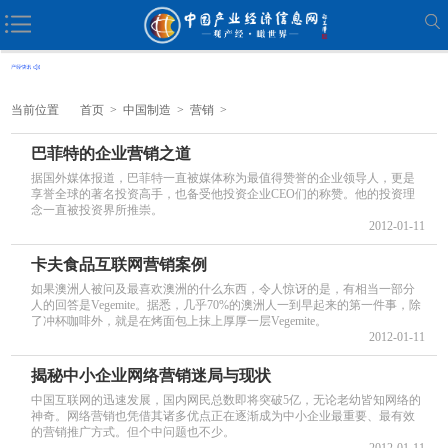
当前位置
首页
>
中国制造
>
营销
>
巴菲特的企业营销之道
据国外媒体报道，巴菲特一直被媒体称为最值得赞誉的企业领导人，更是
享誉全球的著名投资高手，也备受他投资企业CEO们的称赞。他的投资理
念一直被投资界所推崇。
2012-01-11
卡夫食品互联网营销案例
如果澳洲人被问及最喜欢澳洲的什么东西，令人惊讶的是，有相当一部分
人的回答是Vegemite。据悉，几乎70%的澳洲人一到早起来的第一件事，除
了冲杯咖啡外，就是在烤面包上抹上厚厚一层Vegemite。
2012-01-11
揭秘中小企业网络营销迷局与现状
中国互联网的迅速发展，国内网民总数即将突破5亿，无论老幼皆知网络的
神奇。网络营销也凭借其诸多优点正在逐渐成为中小企业最重要、最有效
的营销推广方式。但个中问题也不少。
2012-01-11