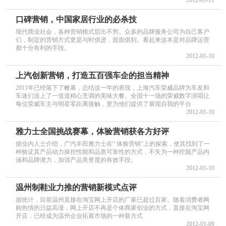
口碑营销，中国家居行业的必杀技
现代商业社会，各种营销模式层出不穷。众多的品牌服务公司为自己客户
们，制定的营销方式更是与时俱进，面面俱到。看起来这本是对品牌运营
都十分有利的手段。
2012-01-10
上汽创新营销，打造五百强车企的担当精神
2011年已经落下了帷幕，总结这一年的表现，上海汽车荣威品牌为车友和
车迷们送上了一道道精心烹调的美味大餐。全国十一场的荣威数字演唱让
每位荣威车主与明星零距离接触，更为他们提供了展现自我的平台
2012-01-10
雅力士全国挑战赛幕，体验营销获各方好评
据业内人士介绍，广汽丰田雅力士在“ 体验营销”上的探索，使其找到了一
种验证其产品动力操控性能和品质可靠性的方式，不失为一种挖掘产品内
涵和品牌潜力，加强产品美誉度的有效手段。
2012-01-10
温州制鞋业力推的营销新模式点评
据统计，目前温州直接在淘宝网上开店的厂家已超过百家。随着消费者网
购热情的日益高涨，网上开店不再是个体商家创业的方式，直接在淘宝网
开店，已经成为温州企业拓展市场的一种新方式
2012-01-09