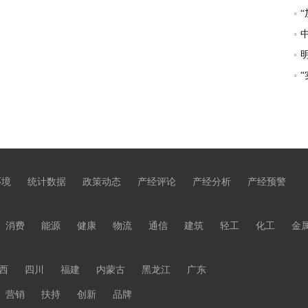
环境
统计数据
政策动态
产经评论
产经分析
产经预警
消费
能源
健康
物流
通信
建筑
轻工
化工
金
西
四川
福建
内蒙古
黑龙江
广东
营销
扶持
创新
品牌