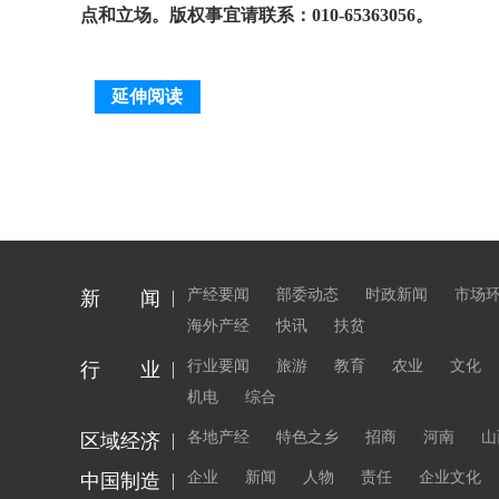
点和立场。版权事宜请联系：010-65363056。
延伸阅读
产经要闻
部委动态
时政新闻
市场
新 闻
海外产经
快讯
扶贫
行业要闻
旅游
教育
农业
文化
行 业
机电
综合
各地产经
特色之乡
招商
河南
山
区域经济
企业
新闻
人物
责任
企业文化
中国制造