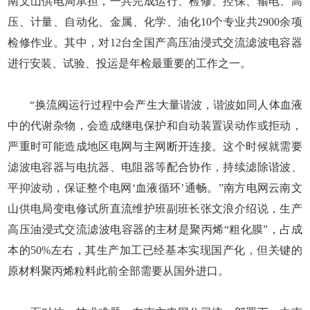
南文山供电局承担，一共完成运行、检修、控保、输电、高
压、计量、自动化、金属、化学、油化10个专业共2900余项
检修作业。其中，对12台全国产高压油浸式交流滤波电容器
进行安装、试验、投运是年检最重要的工作之一。
“换流阀运行过程中会产生大量谐波，谐波如同人体血液
中的代谢杂物，会造成继电保护和自动装置误动作或拒动，
严重时可能造成地区电网与主网断开连接。这个时候就需要
滤波电容器与电抗器、电阻器等配合协作，持续滤除谐波、
平抑波动，保证整个电网‘血液循环’通畅。”南方电网云南文
山供电局变电修试所直流维护班副班长张文浪介绍说，生产
高压油浸式交流滤波电容器的主材是聚丙烯“粗化膜”，占成
本的50%左右，其生产加工已经基本实现国产化，但关键的
原材料聚丙烯粒料此前全部需要从国外进口。