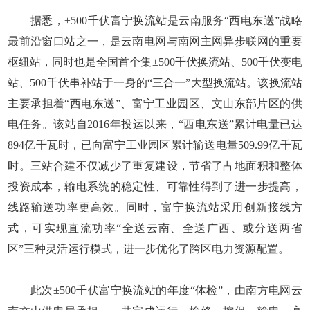
据悉，±500千伏富宁换流站是云南服务“西电东送”战略
最前沿窗口站之一，是云南电网与南网主网异步联网的重要
枢纽站，同时也是全国首个集±500千伏换流站、500千伏变电
站、500千伏串补站于一身的“三合一”大型换流站。该换流站
主要承担着“西电东送”、富宁工业园区、文山东部片区的供
电任务。该站自2016年投运以来，“西电东送”累计电量已达
894亿千瓦时，已向富宁工业园区累计输送电量509.99亿千瓦
时。三站合建不仅减少了重复建设，节省了占地面积和整体
投资成本，输电系统的稳定性、可靠性得到了进一步提高，
线路输送功率更高效。同时，富宁换流站采用创新接线方
式，可实现直流功率“全送云南、全送广西、或分送两省
区”三种灵活运行模式，进一步优化了跨区电力资源配置。
此次±500千伏富宁换流站的年度“体检”，由南方电网云