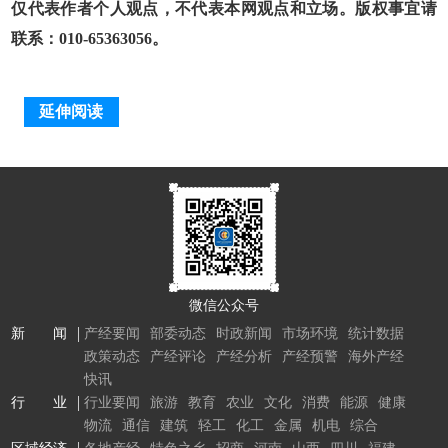
仅代表作者个人观点，不代表本网观点和立场。版权事宜请
联系：010-65363056。
延伸阅读
微信公众号
新 闻
产经要闻
部委动态
时政新闻
市场环境
统计数据
政策动态
产经评论
产经分析
产经预警
海外产经
快讯
行 业
行业要闻
旅游
教育
农业
文化
消费
能源
健康
物流
通信
建筑
轻工
化工
金属
机电
综合