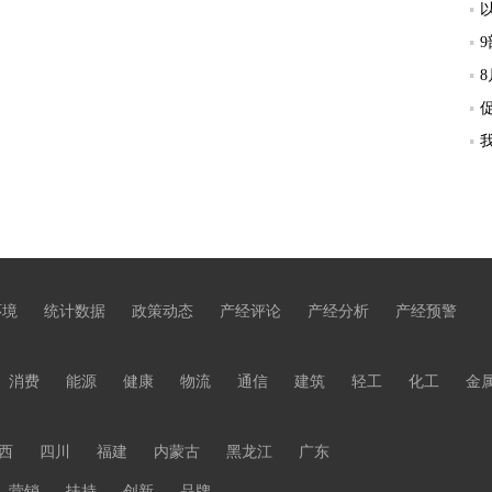
环境
统计数据
政策动态
产经评论
产经分析
产经预警
消费
能源
健康
物流
通信
建筑
轻工
化工
金
西
四川
福建
内蒙古
黑龙江
广东
营销
扶持
创新
品牌