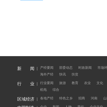
产经要闻
部委动态
时政新闻
市场
新 闻
海外产经
快讯
扶贫
行业要闻
旅游
教育
农业
文化
行 业
机电
综合
各地产经
特色之乡
招商
河南
山
区域经济
企业
新闻
人物
责任
企业文化