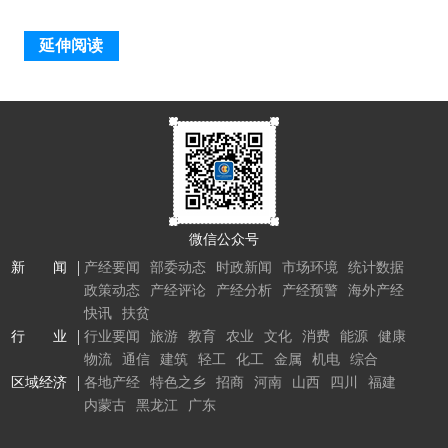
延伸阅读
微信公众号
新 闻
产经要闻
部委动态
时政新闻
市场环境
统计数据
政策动态
产经评论
产经分析
产经预警
海外产经
快讯
扶贫
行 业
行业要闻
旅游
教育
农业
文化
消费
能源
健康
物流
通信
建筑
轻工
化工
金属
机电
综合
区域经济
各地产经
特色之乡
招商
河南
山西
四川
福建
内蒙古
黑龙江
广东