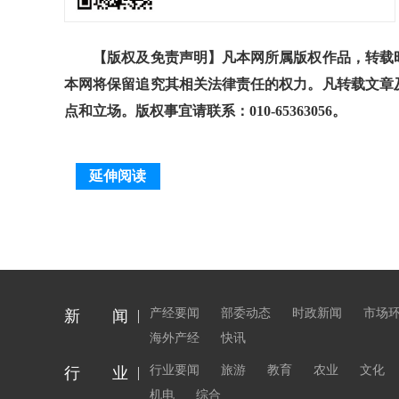
【版权及免责声明】凡本网所属版权作品，转载时
本网将保留追究其相关法律责任的权力。凡转载文章
点和立场。版权事宜请联系：010-65363056。
延伸阅读
产经要闻
部委动态
时政新闻
市场
新 闻
海外产经
快讯
行业要闻
旅游
教育
农业
文化
行 业
机电
综合