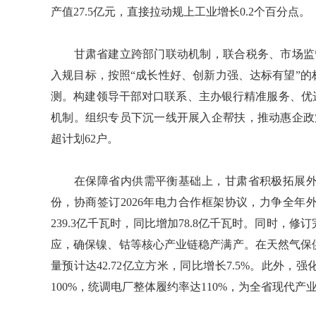
产值27.5亿元，直接拉动规上工业增长0.2个百分点。
甘肃省建立跨部门联动机制，联合税务、市场监管
入规目标，按照“成长性好、创新力强、达标有望”的
测。构建领导干部对口联系、主办银行精准服务、优
机制。组织专员下沉一线开展入企帮扶，推动惠企政
超计划62户。
在保障省内供需平衡基础上，甘肃省积极拓展外
份，协商签订2026年电力合作框架协议，力争全年
239.3亿千瓦时，同比增加78.8亿千瓦时。同时
应，确保镍、钴等核心产业链稳产满产。在天然气保供方
量预计达42.72亿立方米，同比增长7.5%。此外
100%，统调电厂整体履约率达110%，为全省现代