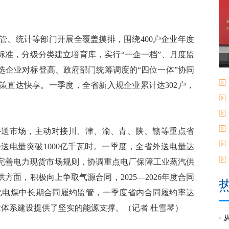
、统计等部门开展全覆盖摸排，围绕400户企业年度
标准，分级分类建立培育库，实行“一企一档”、月度监
选企业对标登高、政府部门统筹调度的“四位一体”协同
策直达快享。一季度，全省新入规企业累计达302户，
送市场，主动对接川、津、渝、青、陕、赣等重点省
外送电量突破1000亿千瓦时。一季度，全省外送电量达
，修订完善电力现货市场规则，协调重点电厂保障工业蒸汽供
面，积极向上争取气源合同，2025―2026年度合同
，强化电煤中长期合同履约监管，一季度省内合同履约率达
产业体系建设提供了坚实的能源支撑。（记者 杜雪琴）