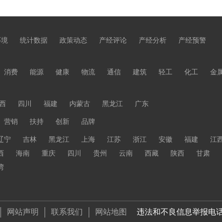
环境
统计数据
政策动态
产经评论
产经分析
产经预警
消费
能源
健康
物流
通信
建筑
轻工
化工
金
西
四川
福建
内蒙古
黑龙江
广东
营销
扶持
创新
品牌
辽宁
吉林
黑龙江
上海
江苏
浙江
安徽
福建
江
西
海南
重庆
四川
贵州
云南
西藏
陕西
甘肃
湾
网站声明
联系我们
网站地图
违法和不良信息举报电话 01