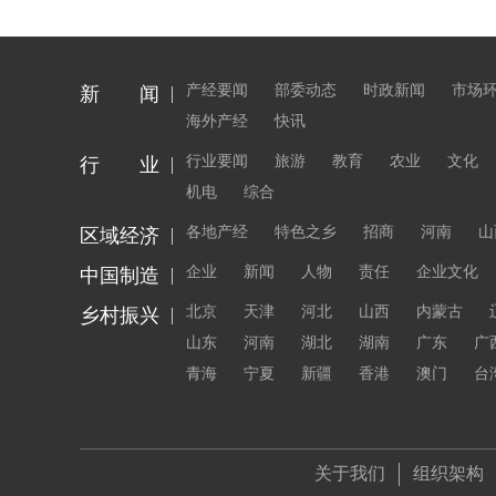
产经要闻
部委动态
时政新闻
市场
新 闻
海外产经
快讯
行业要闻
旅游
教育
农业
文化
行 业
机电
综合
各地产经
特色之乡
招商
河南
山
区域经济
企业
新闻
人物
责任
企业文化
中国制造
北京
天津
河北
山西
内蒙古
乡村振兴
山东
河南
湖北
湖南
广东
广
青海
宁夏
新疆
香港
澳门
台
关于我们
组织架构