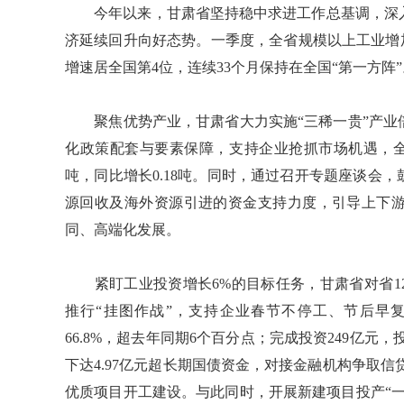
今年以来，甘肃省坚持稳中求进工作总基调，深入
济延续回升向好态势。一季度，全省规模以上工业增加值
增速居全国第4位，连续33个月保持在全国“第一方阵”
聚焦优势产业，甘肃省大力实施“三稀一贵”产业
化政策配套与要素保障，支持企业抢抓市场机遇，全
吨，同比增长0.18吨。同时，通过召开专题座谈会
源回收及海外资源引进的资金支持力度，引导上下
同、高端化发展。
紧盯工业投资增长6%的目标任务，甘肃省对省12
推行“挂图作战”，支持企业春节不停工、节后早复
66.8%，超去年同期6个百分点；完成投资249亿元
下达4.97亿元超长期国债资金，对接金融机构争取信贷
优质项目开工建设。与此同时，开展新建项目投产“一